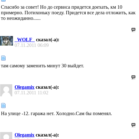
Спасибо за совет! Но до сервиса придется доехать, км 10
примерно. Потихоньку поеду. Придется все дела отложить, как
то неожиданно......
_WOLF_
сказал(-а):
07.11.2011
06:09
там самому заменить минут 30 выйдет.
Olegamix
сказал(-а):
07.11.2011
11:02
На улице -12. гаража нет. Холодно.Сам бы поменял.
Olegamix
сказал(-а):