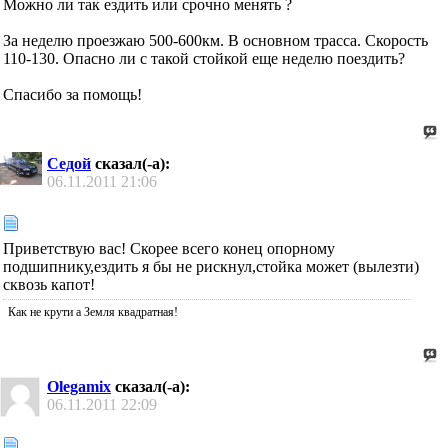
Можно ли так ездить или срочно менять ?
За неделю проезжаю 500-600км. В основном трасса. Скорость
110-130. Опасно ли с такой стойкой еще неделю поездить?
Спасибо за помощь!
Седой
сказал(-а):
06.11.2011
21:06
Приветствую вас! Скорее всего конец опорному
подшипнику,ездить я бы не рискнул,стойка может (вылезти)
сквозь капот!
Как не крути а Земля квадратная!
Olegamix
сказал(-а):
06.11.2011
22:09