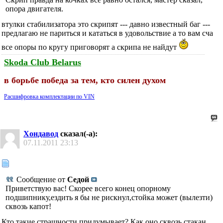
опора двигателя.
втулки стабилизатора это скрипят --- давно известный баг ---
предлагаю не париться и кататься в удовольствие а то вам сча
все опоры по кругу приговорят а скрипа не найдут
Skoda Club Belarus
в борьбе победа за тем, кто силен духом
Расшифровка комплектации по VIN
Хондавод
сказал(-а):
07.11.2011
23:13
Сообщение от
Седой
Приветствую вас! Скорее всего конец опорному
подшипнику,ездить я бы не рискнул,стойка может (вылезти)
сквозь капот!
Кто такие страшности придумывает? Как оно сквозь стакан