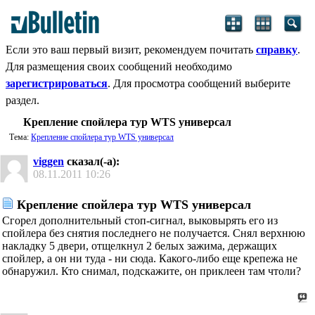
Если это ваш первый визит, рекомендуем почитать
справку
.
Для размещения своих сообщений необходимо
зарегистрироваться
. Для просмотра сообщений выберите
раздел.
Крепление спойлера тур WTS универсал
Тема:
Крепление спойлера тур WTS универсал
viggen
сказал(-а):
08.11.2011
10:26
Крепление спойлера тур WTS универсал
Сгорел дополнительный стоп-сигнал, выковырять его из
спойлера без снятия последнего не получается. Снял верхнюю
накладку 5 двери, отщелкнул 2 белых зажима, держащих
спойлер, а он ни туда - ни сюда. Какого-либо еще крепежа не
обнаружил. Кто снимал, подскажите, он приклеен там чтоли?