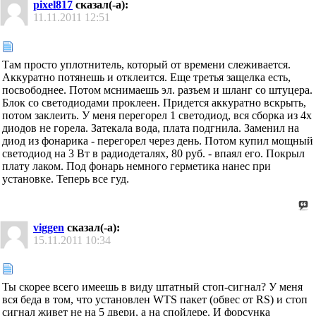
pixel817
сказал(-а):
11.11.2011
12:51
Там просто уплотнитель, который от времени слеживается.
Аккуратно потянешь и отклеится. Еще третья защелка есть,
посвободнее. Потом мснимаешь эл. разъем и шланг со штуцера.
Блок со светодиодами проклеен. Придется аккуратно вскрыть,
потом заклеить. У меня перегорел 1 светодиод, вся сборка из 4х
диодов не горела. Затекала вода, плата подгнила. Заменил на
диод из фонарика - перегорел через день. Потом купил мощный
светодиод на 3 Вт в радиодеталях, 80 руб. - впаял его. Покрыл
плату лаком. Под фонарь немного герметика нанес при
установке. Теперь все гуд.
viggen
сказал(-а):
15.11.2011
10:34
Ты скорее всего имеешь в виду штатный стоп-сигнал? У меня
вся беда в том, что установлен WTS пакет (обвес от RS) и стоп
сигнал живет не на 5 двери, а на спойлере. И форсунка