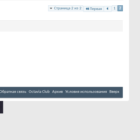
Страница 2 из 2
1
2
Первая
Обратная связь
Octavia Club
Архив
Условия использования
Вверх