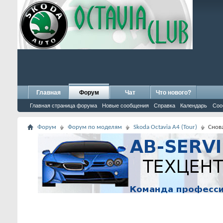
Главная
Форум
Чат
Что нового?
Главная страница форума
Новые сообщения
Справка
Календарь
Соо
Форум
Форум по моделям
Skoda Octavia A4 (Tour)
Снов