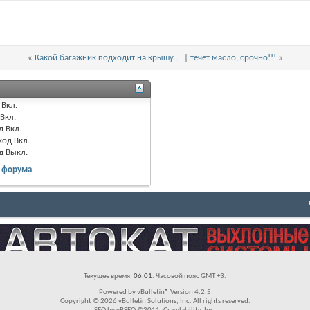
«
Какой багажник подходит на крышу....
|
течет масло, срочно!!!
»
Вкл.
Вкл.
д
Вкл.
код
Вкл.
д
Выкл.
 форума
Текущее время:
06:01
. Часовой пояс GMT +3.
Powered by vBulletin® Version 4.2.5
Copyright © 2026 vBulletin Solutions, Inc. All rights reserved.