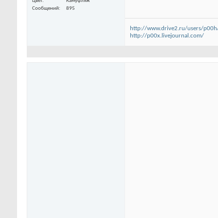
Цвет
Камуфляж
Сообщений
895
http://www.drive2.ru/users/p00h
http://p00x.livejournal.com/