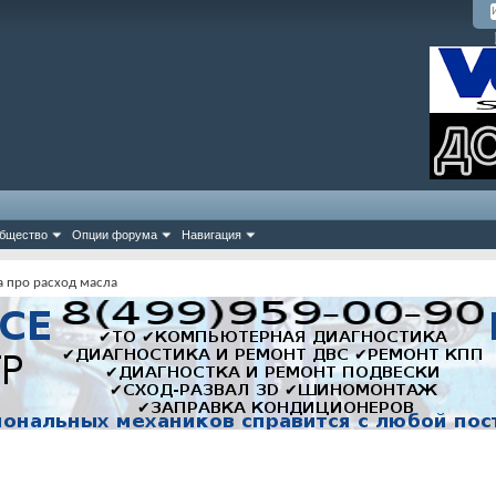
бщество
Опции форума
Навигация
а про расход масла