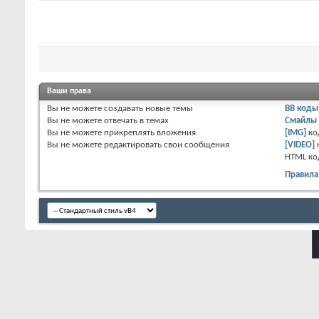
Ваши права
Вы
не можете
создавать новые темы
BB коды
Вы
не можете
отвечать в темах
Смайлы
Вы
не можете
прикреплять вложения
[IMG]
ко
Вы
не можете
редактировать свои сообщения
[VIDEO]
HTML к
о
Правила