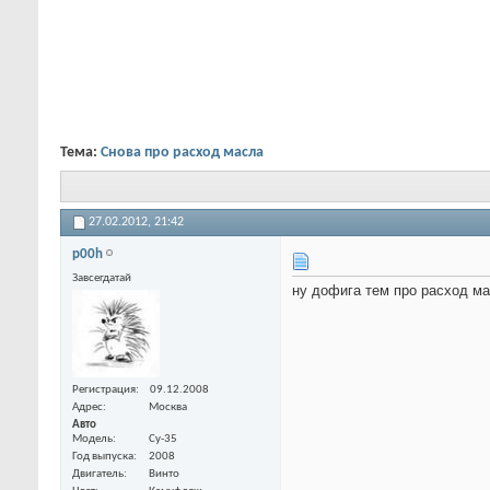
Тема:
Снова про расход масла
27.02.2012,
21:42
p00h
Завсегдатай
ну дофига тем про расход ма
Регистрация
09.12.2008
Адрес
Москва
Авто
Модель
Су-35
Год выпуска
2008
Двигатель
Винто