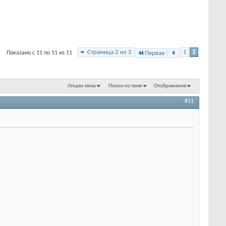
Страница 2 из 2
1
2
Показано с 11 по 11 из 11
Первая
Опции темы
Поиск по теме
Отображение
#11