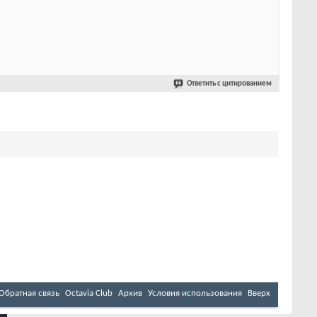
Ответить с цитированием
Обратная связь
Octavia Club
Архив
Условия использования
Вверх