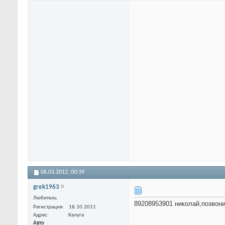
06.03.2012,
00:39
grek1963
Любитель
89208953901 николай,позвони
Регистрация
18.10.2011
Адрес
Калуга
Авто