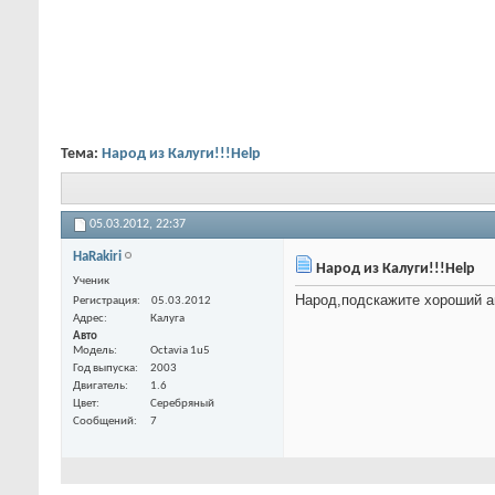
Тема:
Народ из Калуги!!!Help
05.03.2012,
22:37
HaRakiri
Народ из Калуги!!!Help
Ученик
Народ,подскажите хороший ав
Регистрация
05.03.2012
Адрес
Калуга
Авто
Модель
Octavia 1u5
Год выпуска
2003
Двигатель
1.6
Цвет
Серебряный
Сообщений
7