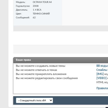
Модель
OCTAVIA TOUR A4
Год выпуска
2008
Двигатель
1.4 ВСА
Цвет
ТЕМНО-СИНИЙ
Сообщений
62
Ваши права
Вы
не можете
создавать новые темы
BB коды
Вы
не можете
отвечать в темах
Смайлы
Вы
не можете
прикреплять вложения
[IMG]
ко
Вы
не можете
редактировать свои сообщения
[VIDEO]
HTML к
о
Правила