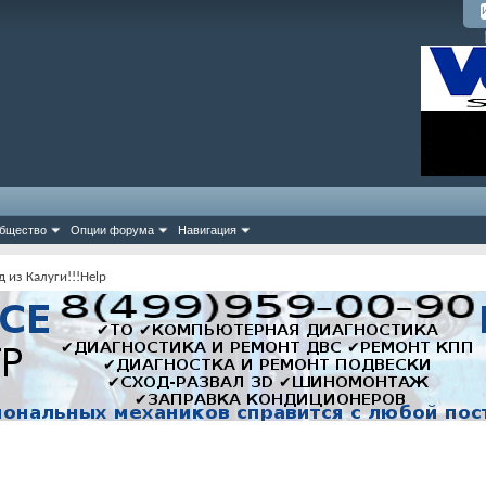
бщество
Опции форума
Навигация
 из Калуги!!!Help