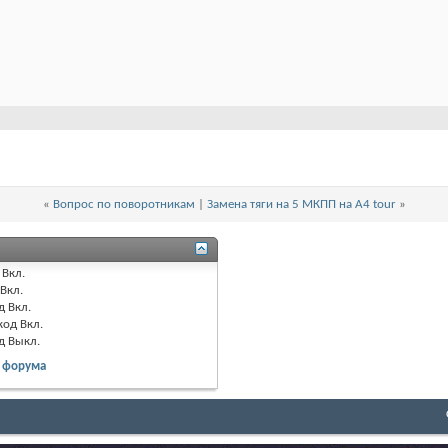
«
Вопрос по поворотникам
|
Замена тяги на 5 МКПП на А4 tour
»
Вкл.
Вкл.
д
Вкл.
код
Вкл.
д
Выкл.
 форума