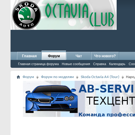
Главная
Форум
Чат
Что нового?
Главная страница форума
Новые сообщения
Справка
Календарь
Соо
Форум
Форум по моделям
Skoda Octavia A4 (Tour)
Народ