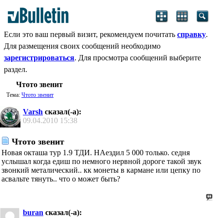
Если это ваш первый визит, рекомендуем почитать
справку
.
Для размещения своих сообщений необходимо
зарегистрироваться
. Для просмотра сообщений выберите
раздел.
Чтото звенит
Тема:
Чтото звенит
Varsh
сказал(-а):
09.04.2010
15:38
Чтото звенит
Новая окташа тур 1.9 ТДИ. НАездил 5 000 только. седня
услышал когда едиш по немного нервной дороге такой звук
звонкий металический.. кк монеты в кармане или цепку по
асвальте тянуть.. что о может быть?
buran
сказал(-а):