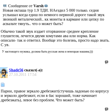
Сообщение от
Varsh
Новая окташа тур 1.9 ТДИ. НАездил 5 000 только. седня
услышал когда едиш по немного нервной дороге такой звук
звонкий металический.. кк монеты в кармане или цепку по
асвальте тянуть.. что о может быть?
Обычно такой звук издает оторванное среднее крепление
глушителя, лечится двумя хомутами ава или норма. Как
описали- так и ответил. Вообще это болезнь, просто надо знать.
С ув.
У настоящего мужика, должна быть русская жена и немецкая машина;)))
Shade56
сказал(-а):
27.10.2011
17:54
Парни, правое зеркало дребезжит(стучишь ладонью по корпусу
и зерколо дребезжит, если в бас хороший, тоже начинает
дребезжать), левое без проблем. Что может быть?