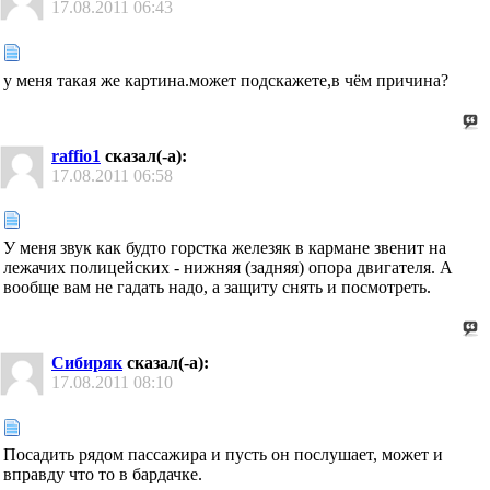
17.08.2011
06:43
у меня такая же картина.может подскажете,в чём причина?
raffio1
сказал(-а):
17.08.2011
06:58
У меня звук как будто горстка железяк в кармане звенит на
лежачих полицейских - нижняя (задняя) опора двигателя. А
вообще вам не гадать надо, а защиту снять и посмотреть.
Сибиряк
сказал(-а):
17.08.2011
08:10
Посадить рядом пассажира и пусть он послушает, может и
вправду что то в бардачке.