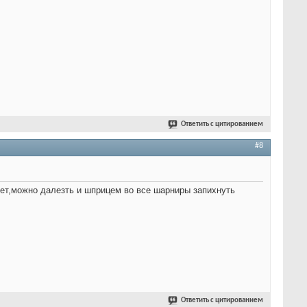
Ответить с цитированием
#8
анет,можно далезть и шприцем во все шарниры запихнуть
Ответить с цитированием