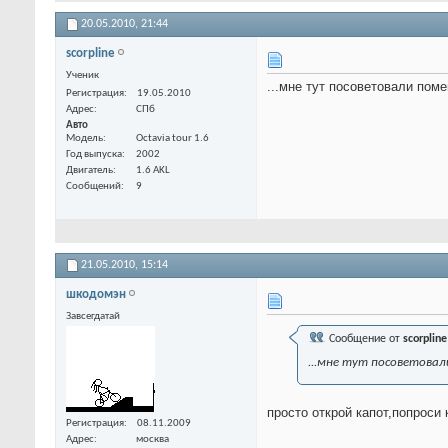
20.05.2010,
21:44
scorpline
Ученик
...мне тут посоветовали пом
Регистрация
19.05.2010
Адрес
СПб
Авто
Модель
Octavia tour 1.6
Год выпуска
2002
Двигатель
1.6 AKL
Сообщений
9
21.05.2010,
15:14
шкодомэн
Завсегдатай
Сообщение от
scorpline
...мне тут посоветовал
просто открой капот,попроси 
Регистрация
08.11.2009
Адрес
москва