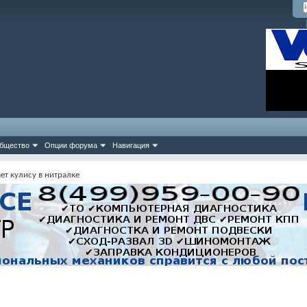
бщество
Опции форума
Навигация
ет кулису в нитралке