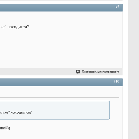
#9
уке" находится?
Ответить с цитированием
#10
пауке" находится?
вай))