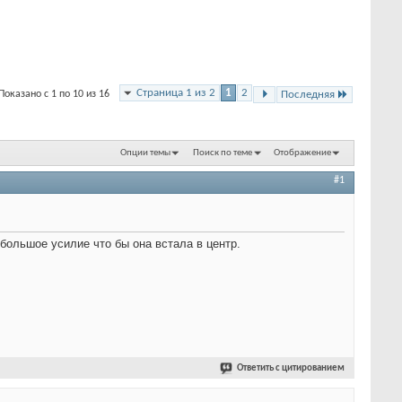
Страница 1 из 2
1
2
Показано с 1 по 10 из 16
Последняя
Опции темы
Поиск по теме
Отображение
#1
ебольшое усилие что бы она встала в центр.
Ответить с цитированием