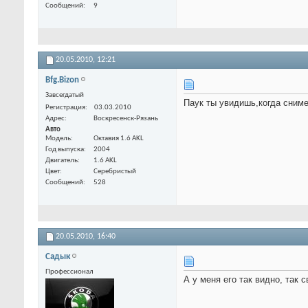
Сообщений
9
20.05.2010,
12:21
Bfg.Bizon
Завсегдатый
Паук ты увидишь,когда сниме
Регистрация
03.03.2010
Адрес
Воскресенск-Рязань
Авто
Модель
Октавия 1.6 AKL
Год выпуска
2004
Двигатель
1.6 AKL
Цвет
Серебристый
Сообщений
528
20.05.2010,
16:40
Садык
Профессионал
А у меня его так видно, так 