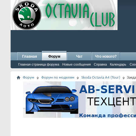
Главная
Форум
Чат
Что нового?
Главная страница форума
Новые сообщения
Справка
Календарь
Соо
Форум
Форум по моделям
Skoda Octavia A4 (Tour)
Заеда