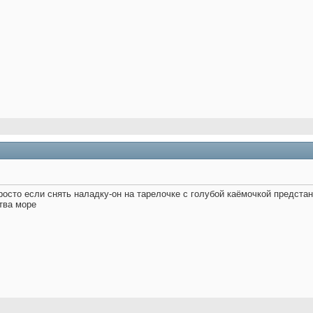
просто если снять наладку-он на тарелочке с голубой каёмочкой предст
тва море