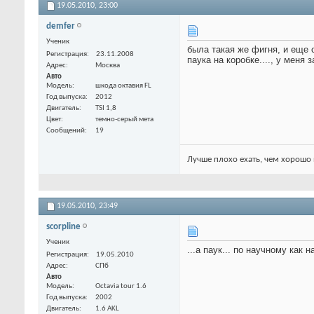
19.05.2010,
23:00
demfer
Ученик
была такая же фигня, и еще 
Регистрация
23.11.2008
паука на коробке...., у меня 
Адрес
Москва
Авто
Модель
шкода октавия FL
Год выпуска
2012
Двигатель
TSI 1,8
Цвет
темно-серый мета
Сообщений
19
Лучше плохо ехать, чем хорошо 
19.05.2010,
23:49
scorpline
Ученик
...а паук... по научному как
Регистрация
19.05.2010
Адрес
СПб
Авто
Модель
Octavia tour 1.6
Год выпуска
2002
Двигатель
1.6 AKL