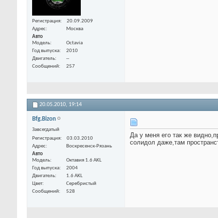
Регистрация
20.09.2009
Адрес
Москва
Авто
Модель
Octavia
Год выпуска
2010
Двигатель
--
Сообщений
257
20.05.2010,
19:14
Bfg.Bizon
Завсегдатый
Да у меня его так же видно,
Регистрация
03.03.2010
солидол даже,там пространс
Адрес
Воскресенск-Рязань
Авто
Модель
Октавия 1.6 AKL
Год выпуска
2004
Двигатель
1.6 AKL
Цвет
Серебристый
Сообщений
528