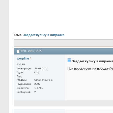
Тема:
Заедает кулису в нитралке
19.05.2010,
21:29
scorpline
Заедает кулису в нитралк
Ученик
При переключении передач(кр
Регистрация
19.05.2010
Адрес
СПб
Авто
Модель
Octavia tour 1.6
Год выпуска
2002
Двигатель
1.6 AKL
Сообщений
9