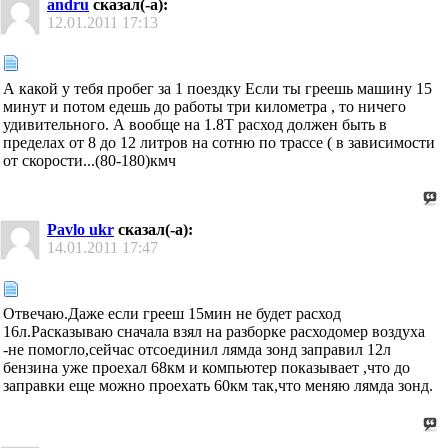
andru
сказал(-а):
12.01.2011
17:13
А какой у тебя пробег за 1 поездку
Если ты греешь машину 15
минут и потом едешь до работы три километра , то ничего
удивительного. А вообще на 1.8Т расход должен быть в
пределах от 8 до 12 литров на сотню по трассе ( в зависимости
от скорости...(80-180)кмч
Pavlo ukr
сказал(-а):
14.01.2011
17:47
Отвечаю.Даже если грееш 15мин не будет расход
16л.Расказываю сначала взял на разборке расходомер воздуха
-не помогло,сейчас отсоединил лямда зонд заправил 12л
бензина уже проехал 68км и компьютер показывает ,что до
заправки еще можно проехать 60км так,что меняю лямда зонд.