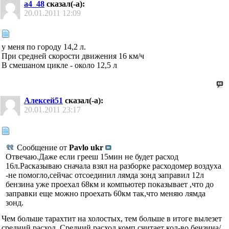
a4_48
сказал(-а):
20.01.2011
12:09
у меня по городу 14,2 л.
При средней скорости движения 16 км/ч
В смешаном цикле - около 12,5 л
Алексей51
сказал(-а):
20.01.2011
23:17
Сообщение от
Pavlo ukr
Отвечаю.Даже если грееш 15мин не будет расход
16л.Расказываю сначала взял на разборке расходомер воздуха
-не помогло,сейчас отсоединил лямда зонд заправил 12л
бензина уже проехал 68км и компьютер показывает ,что до
заправки еще можно проехать 60км так,что меняю лямда
зонд.
Чем больше тарахтит на холостых, тем больше в итоге вылезет
средний расход. Средний расход комп считает кол-во бензина/