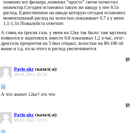
поменял все фильтра ,поменял "просто" свечи почистил
инжектор.Сегодня остановил такую же шкоду у нее 9,5л
расход. Единственное на шкоде которую сегодня остановил
моментальный расход на холостых показывает 0,7 а у меня
1,1-1,3л Пожалуйста ответьте.
А глянь на тросик газа. у меня на 12ке так было: там заусенец
появился и зацеплялся. вместо 0,8 показывал 1,2 л-час, итог:
дроссель процентов на 5 был открыт, холостые на 80-100 об
выше и т.д. из-за этого и расход увеличивается
Pavlo ukr
сказал(-а):
09.01.2011
10:54
А что значит 12ке? это что
Pavlo ukr
сказал(-а):
09.01.2011
10:55