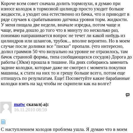
Короче всем совет сначала долить тормозухи, я думаю при
износе колодок в тормозной цилиндр просто уходит больше
жидкости, а уходит она естественно из бачка, что и приводит в
ряде случаев к срабатыванию датчика уровня торм. жидкости.
У меня пищала две недели, вначале изредка, потом чаще и
чаще, вчера дошло до того что в минуту по несколько раз,
понимаю напрашивается вопрос не течет ли какой нибудь из
цилиндров или шлангов, трубок... вполне вероятно. Но в моем
случае после доливки все "писки" пропали. (что интересно,
долил граммов 50 что визуально на уровне не отразилось, там
бачок странной формы, типа сообщающихся сосудов) Дорога до
работы (30км) прошла в тишине. На днях собираюсь заменить
задние колодки, которые даже не смотрел с момента покупки
машины, к стати на них то и грешу больше всего, потом еще
отпишусь по результатам. Еще! Посоветуйте какие барабанные
колодки взять на зад чтобы не скрипели как на волге?
matw
сказал(-а):
16.11.2010
08:59
С наступлением холодов проблема ушла. Я думаю что в моем