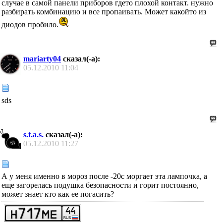
случае в самой панели приборов гдето плохой контакт. нужно
разбирать комбинацию и все пропаивать. Может какойто из
диодов пробило.
mariarty04
сказал(-а):
05.12.2010
11:04
sds
s.t.a.s.
сказал(-а):
05.12.2010
11:27
А у меня именно в мороз после -20с моргает эта лампочка, а
еще загорелась подушка безопасности и горит постоянно,
может знает кто как ее погасить?