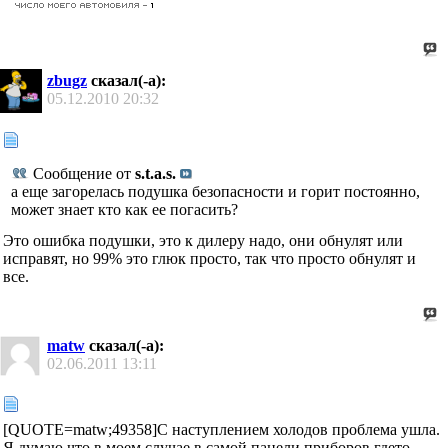
zbugz
сказал(-а):
05.12.2010
20:32
Сообщение от
s.t.a.s.
а еще загорелась подушка безопасности и горит постоянно,
может знает кто как ее погасить?
Это ошибка подушки, это к дилеру надо, они обнулят или
исправят, но 99% это глюк просто, так что просто обнулят и
все.
matw
сказал(-а):
02.06.2011
13:11
[QUOTE=matw;49358]С наступлением холодов проблема ушла.
Я думаю что в моем случае в самой панели приборов гдето