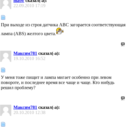
matw
сказал(-а):
22.09.2010
17:19
При выходе из строя датчика АВС загорается соответствующая
лампа (АВS) желтого цвета.
Максим781
сказал(-а):
19.10.2010
16:52
У меня тоже пищит и лампа мигает особенно при левом
повороте, и последнее время все чаще и чаще. Кто нибудь
решил проблему?
Максим781
сказал(-а):
20.10.2010
12:38