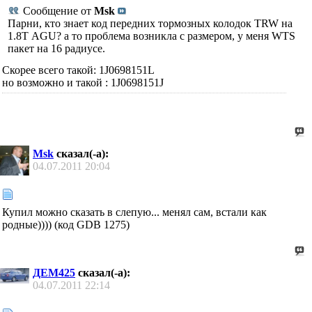
Сообщение от
Msk
Парни, кто знает код передних тормозных колодок TRW на
1.8Т AGU? а то проблема возникла с размером, у меня WTS
пакет на 16 радиусе.
Скорее всего такой: 1J0698151L
но возможно и такой : 1J0698151J
Msk
сказал(-а):
04.07.2011
20:04
Купил можно сказать в слепую... менял сам, встали как
родные)))) (код GDB 1275)
ДЕМ425
сказал(-а):
04.07.2011
22:14