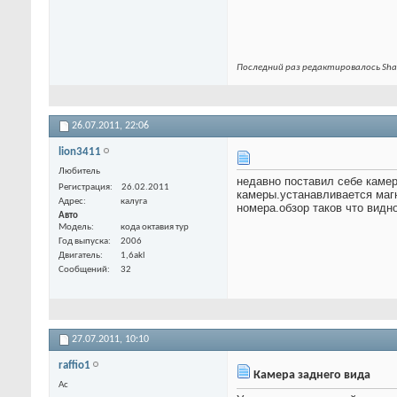
Последний раз редактировалось Shar
26.07.2011,
22:06
lion3411
Любитель
недавно поставил себе камер
Регистрация
26.02.2011
камеры.устанавливается магн
Адрес
калуга
номера.обзор таков что видн
Авто
Модель
кода октавия тур
Год выпуска
2006
Двигатель
1,6akl
Сообщений
32
27.07.2011,
10:10
raffio1
Камера заднего вида
Ас