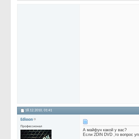
18.12.2010,
01:41
Edisson
Профессионал
А майфун какой у вас?
Если 2DIN DVD ,то вопрос уп