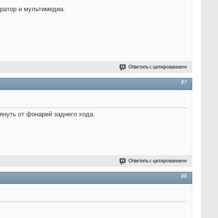
тратор и мультимедиа.
Ответить с цитированием
#7
януть от фонарей заднего хода.
Ответить с цитированием
#8