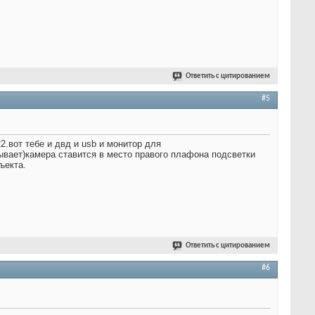
Ответить с цитированием
#5
2.вот тебе и двд и usb и монитор для
ывает)камера ставится в место правого плафона подсветки
ъекта.
Ответить с цитированием
#6