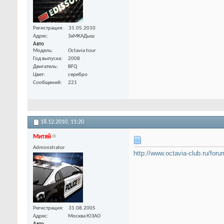
Регистрация
31.05.2010
Адрес
ЗаМКАДыш
Авто
Модель
Octavia tour
Год выпуска
2008
Двигатель
BFQ
Цвет
серебро
Сообщений
221
18.12.2010,
11:20
Митяй
Administrator
http://www.octavia-club.ru/fo
Регистрация
31.08.2005
Адрес
Москва ЮЗАО