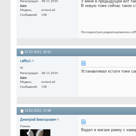
У меня в предыдущей вот тако
Регистрация
08.11.2010
В новую тоже сейчас такое с
Авто
Модель
octavia а4
Сообщений
148
Последний раз редактировалось raffi
27.07.2011,
10:12
raffio1
Ас
Устанавливал кстати тоже са
Регистрация
08.11.2010
Авто
Модель
octavia а4
Сообщений
148
13.02.2012,
17:46
Дмитрий Викторович
Ученик
Видел в магазе рамку с каме