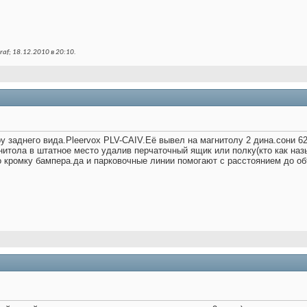
af; 18.12.2010 в
20:10
.
у заднего вида.Pleervox PLV-CAIV.Её вывел на магнитолу 2 дина.сони 62
итола в штатное место удалив перчаточный ящик или полку(кто как наз
о кромку бампера.да и парковочные линии помогают с расстоянием до об