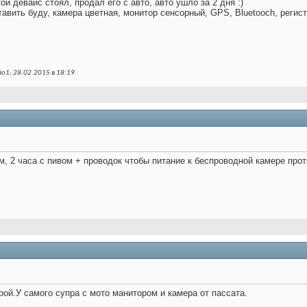
й девайс стоял, продал его с авто, авто ушло за 2 дня :)
тавить буду, камера цветная, монитор сенсорный, GPS, Bluetooch, регис
o1; 28.02.2015 в
18:19
.
м, 2 часа с пивом + проводок чтобы питание к беспроводной камере прот
рой.У самого супра с мото манитором и камера от пассата.