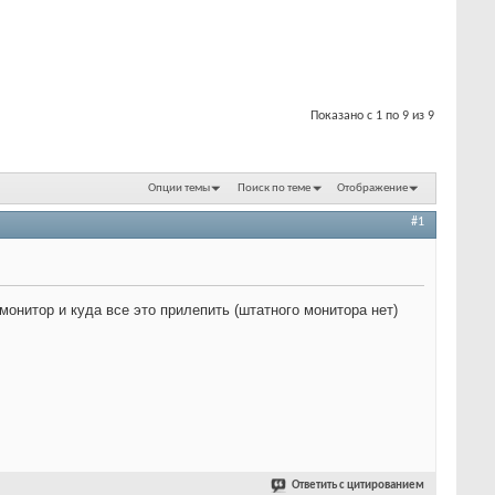
Показано с 1 по 9 из 9
Опции темы
Поиск по теме
Отображение
#1
монитор и куда все это прилепить (штатного монитора нет)
Ответить с цитированием