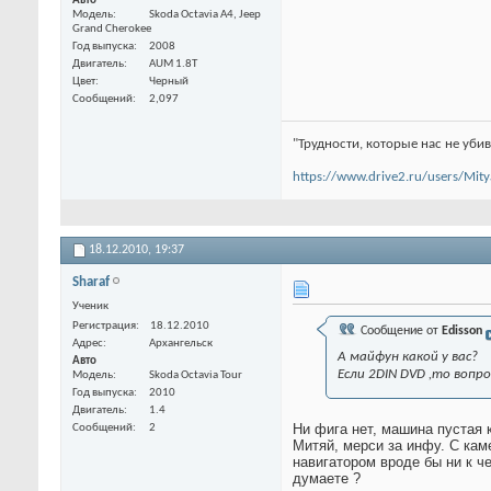
Авто
Модель
Skoda Octavia А4, Jeep
Grand Cherokee
Год выпуска
2008
Двигатель
AUM 1.8Т
Цвет
Черный
Сообщений
2,097
"Трудности, которые нас не убив
https://www.drive2.ru/users/Mity
18.12.2010,
19:37
Sharaf
Ученик
Регистрация
18.12.2010
Сообщение от
Edisson
Адрес
Архангельск
А майфун какой у вас?
Авто
Если 2DIN DVD ,то вопро
Модель
Skoda Octavia Tour
Год выпуска
2010
Двигатель
1.4
Ни фига нет, машина пустая к
Сообщений
2
Митяй, мерси за инфу. С каме
навигатором вроде бы ни к ч
думаете ?