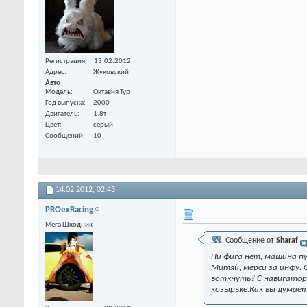
Регистрация
13.02.2012
Адрес
Жуковский
Авто
Модель
Октавия Тур
Год выпуска
2000
Двигатель
1.8т
Цвет
серый
Сообщений
10
14.02.2012,
02:43
PROexRacing
Мега Шкодник
Сообщение от
Sharaf
Ни фига нет, машина пу
Митяй, мерси за инфу. С
воткнуть? С навигаторо
козырьке.Как вы думает