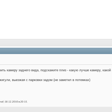
ить камеру заднего вида, подскажите плиз - какую лучше камеру, какой 
жигули, выезжая с парковки задом (не заметил в потемках)
af; 18.12.2010 в
20:15
.