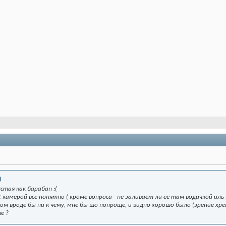
стая как барабан :(
 камерой все понятно ( кроме вопроса - не заливает ли ее там водичкой иль 
м вроде бы ни к чему, мне бы шо попроще, и видно хорошо было (зрение хр
е ?