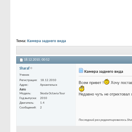
Тема:
Камера заднего вида
18.12.2010,
00:52
Sharaf
Камера заднего вида
Ученик
Регистрация
18.12.2010
Всем привет !
Хочу постав
Адрес
Архангельск
Авто
Модель
Skoda Octavia Tour
Недавно чуть не отрихтовал 
Год выпуска
2010
Двигатель
1.4
Сообщений
2
Последний раз редактировалось Shar