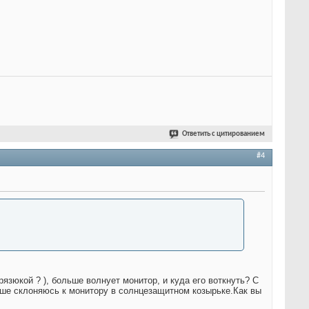
Ответить с цитированием
#4
рязюкой ? ), больше волнует монитор, и куда его воткнуть? С
льше склоняюсь к монитору в солнцезащитном козырьке.Как вы