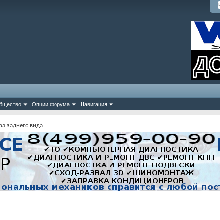
бщество
Опции форума
Навигация
ра заднего вида