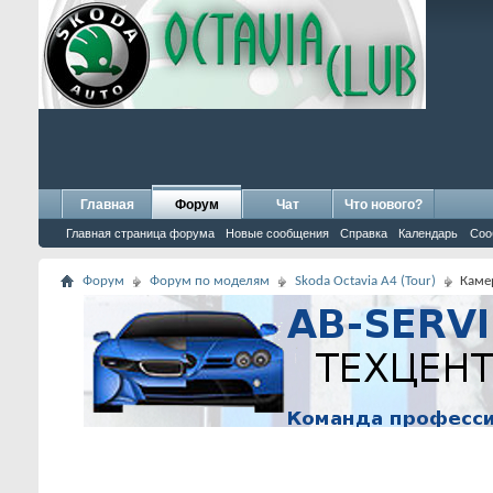
Главная
Форум
Чат
Что нового?
Главная страница форума
Новые сообщения
Справка
Календарь
Соо
Форум
Форум по моделям
Skoda Octavia A4 (Tour)
Каме