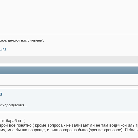
ают, делают нас сильнее".
aiRS
с упрощается...
ак барабан :(
рой все понятно ( кроме вопроса - не заливает ли ее там водичкой иль г
ему, мне бы шо попроще, и видно хорошо было (зрение хреновое). Я бо