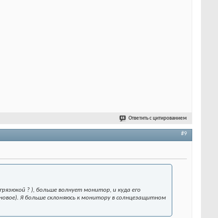
Ответить с цитированием
#9
грязюкой ? ), больше волнует монитор, и куда его
еновое). Я больше склоняюсь к монитору в солнцезащитном