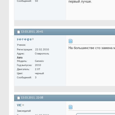
первый лучше.
Сообщений
50
13.03.2011,
20:41
s-e-r-e-g-a
Ученик
На большинстве сто замена 
Регистрация
22.02.2010
Адрес
Ставрополь
Авто
Модель
Genesis
Год выпуска
2010
Двигатель
2.0Т
Цвет
черный
Сообщений
3
13.03.2011,
22:08
VIC
Завсегдатай