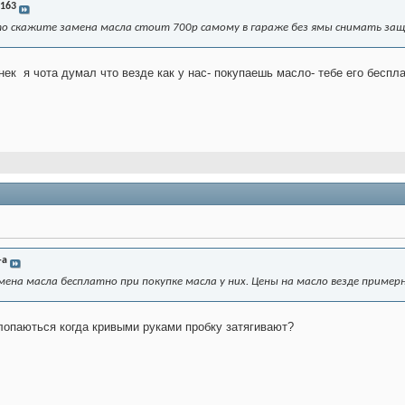
163
то скажите замена масла стоит 700р самому в гараже без ямы снимать защ
нек
я чота думал что везде как у нас- покупаешь масло- тебе его беспл
-a
ена масла бесплатно при покупке масла у них. Цены на масло везде пример
лопаються когда кривыми руками пробку затягивают?