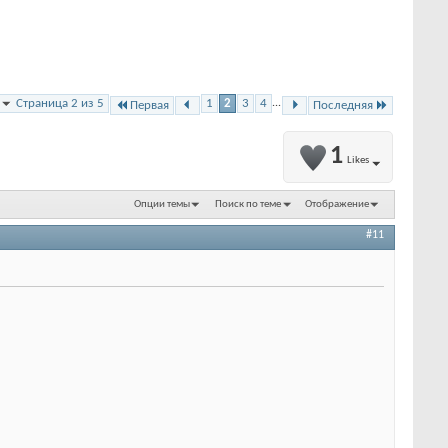
Страница 2 из 5
1
2
3
4
...
Первая
Последняя
1
Likes
Опции темы
Поиск по теме
Отображение
#11