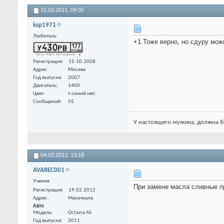
15.03.2011,
09:35
ksp1971
Любитель
+1.Тоже верно, но сдуру мож
Регистрация
15.10.2008
Адрес
Москва
Год выпуска
2007
Двигатель
1400
Цвет
т.синий мет.
Сообщений
55
У настоящего мужика, должна б
04.03.2012,
13:18
AVAREC001
Ученик
При замене масла сливные п
Регистрация
19.02.2012
Адрес
Махачкала
Авто
Модель
Octavia A5
Год выпуска
2011