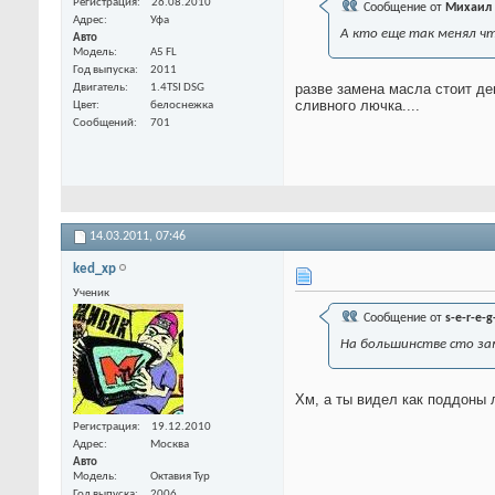
Регистрация
26.08.2010
Сообщение от
Михаил 
Адрес
Уфа
А кто еще так менял ч
Авто
Модель
A5 FL
Год выпуска
2011
разве замена масла стоит де
Двигатель
1.4TSI DSG
сливного лючка....
Цвет
белоснежка
Сообщений
701
14.03.2011,
07:46
ked_xp
Ученик
Сообщение от
s-e-r-e-g
На большинстве сто зам
Хм, а ты видел как поддоны 
Регистрация
19.12.2010
Адрес
Москва
Авто
Модель
Октавия Тур
Год выпуска
2006