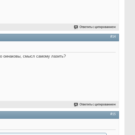
Ответить с цитированием
#14
но оинаковы, смысл самому лазить?
Ответить с цитированием
#15