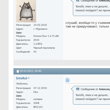
Сообщение от
Алексан
Yurolis, так и не дошло
такой пойдет? на прим
слушай, вообще-то у съемник
Регистрация
24.03.2010
там не прикручивают, только
Адрес
г. Мурманск
Авто
Модель
Octavia Tour 1.6 75 кВт
Год выпуска
2010
Двигатель
1,6 BFQ
Цвет
Черный перламутр
Сообщений
43
09.03.2011,
09:40
EnteRuS
Любитель
Регистрация
07.12.2010
Сообщение от
Алексан
Адрес
Мск
Yurolis, так и не дошло
Авто
такой пойдет? на прим
Модель
октавия
Год выпуска
2008
Двигатель
BFQ 101