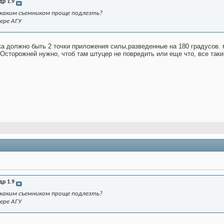
др 1.9
.. каким съемником проще подлезть?
ере АГУ
а должно быть 2 точки приложения силы,разведенные на 180 градусов. 
 Осторожней нужно, чтоб там штуцер не повредить или еще что, все таки
др 1.9
.. каким съемником проще подлезть?
ере АГУ