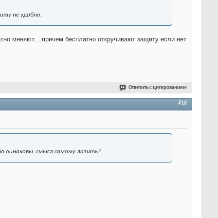
иту не удобно.
атно меняют....причем бесплатно откручивают защиту если нет
Ответить с цитированием
#16
но оинаковы, смысл самому лазить?