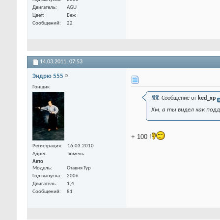
Двигатель
AGU
Цвет
Беж
Сообщений
22
14.03.2011,
07:53
Эндрю 555
Гонщик
Сообщение от
ked_xp
Хм, а ты видел как по
+ 100 !
Регистрация
16.03.2010
Адрес
Тюмень
Авто
Модель
Отавия Тур
Год выпуска
2006
Двигатель
1,4
Сообщений
81