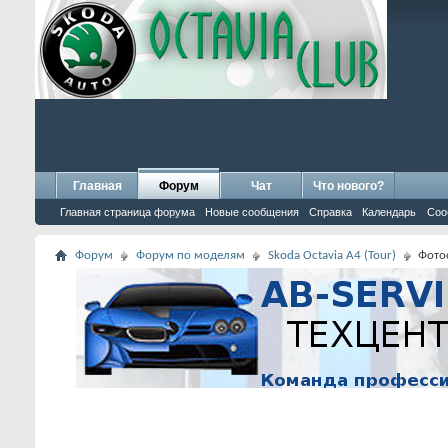
Главная
Форум
Чат
Что нового?
Главная страница форума
Новые сообщения
Справка
Календарь
Соо
Форум
Форум по моделям
Skoda Octavia A4 (Tour)
Фото