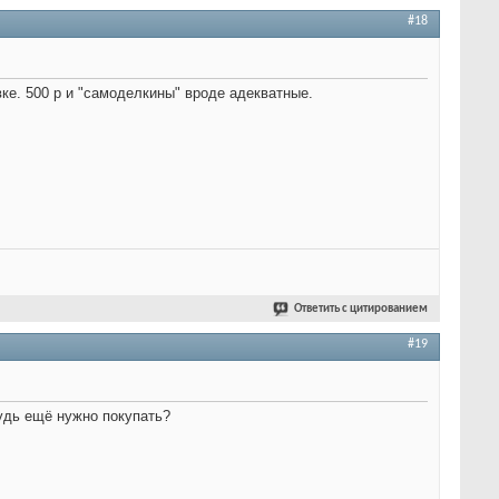
#18
ке. 500 р и "самоделкины" вроде адекватные.
Ответить с цитированием
#19
удь ещё нужно покупать?