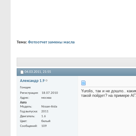
Тема:
Фотоотчет замены масла
04.03.2011,
21:55
Александр 1.9
Гонщик
Yurolis, так и не дошло.. ка
Регистрация
18.07.2010
такой пойдет? на примере АГ
Адрес
москва
Авто
Модель
Nissan-tiida
Год выпуска
2011
Двигатель
1.6
Цвет
белый
Сообщений
109