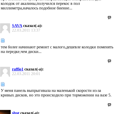
колодок от акалины,получился перекос в пол
миллиметра,началось подобное биение...
SAVA
сказал(-а):
22.03.2011
13:37
тем более начинают ремонт с малого,дешевле колодки поменять
на передке,чем диски...
raffio1
сказал(-а):
22.03.2011
20:01
У меня панель выпрыгивала на маленькой скорости из-за
кривых дисков, но это происходило при торможении на вазе 5.
shsg
сказал(-а):