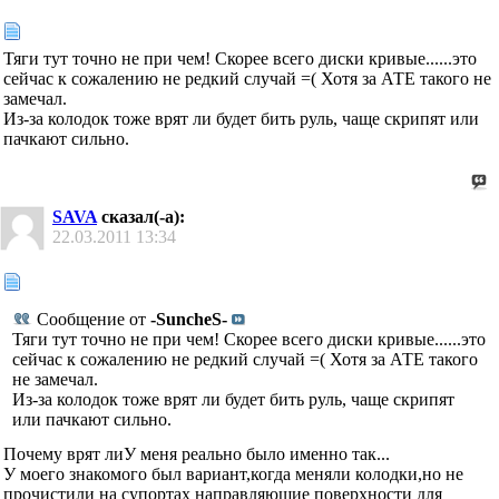
Тяги тут точно не при чем! Скорее всего диски кривые......это
сейчас к сожалению не редкий случай =( Хотя за АТЕ такого не
замечал.
Из-за колодок тоже врят ли будет бить руль, чаще скрипят или
пачкают сильно.
SAVA
сказал(-а):
22.03.2011
13:34
Сообщение от
-SuncheS-
Тяги тут точно не при чем! Скорее всего диски кривые......это
сейчас к сожалению не редкий случай =( Хотя за АТЕ такого
не замечал.
Из-за колодок тоже врят ли будет бить руль, чаще скрипят
или пачкают сильно.
Почему врят ли
У меня реально было именно так...
У моего знакомого был вариант,когда меняли колодки,но не
прочистили на супортах направляющие поверхности для