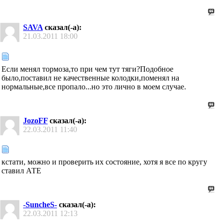
SAVA
сказал(-а):
21.03.2011
18:00
Если менял тормоза,то при чем тут тяги?Подобное
было,поставил не качественные колодки,поменял на
нормальные,все пропало...но это лично в моем случае.
JozoFF
сказал(-а):
22.03.2011
11:40
кстати, можно и проверить их состояние, хотя я все по кругу
ставил АТЕ
-SuncheS-
сказал(-а):
22.03.2011
12:13