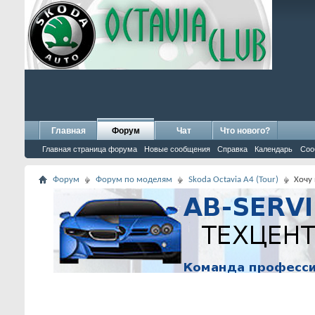
Главная
Форум
Чат
Что нового?
Главная страница форума
Новые сообщения
Справка
Календарь
Соо
Форум
Форум по моделям
Skoda Octavia A4 (Tour)
Хочу