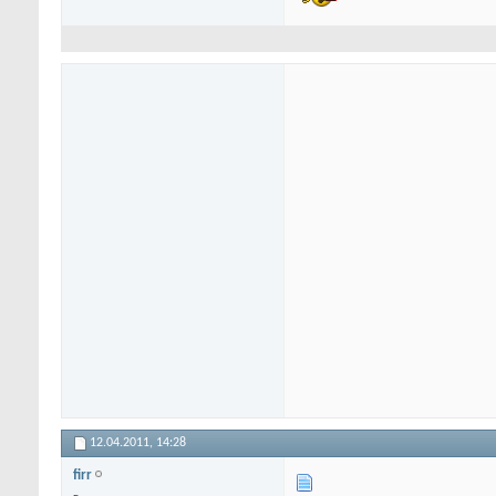
12.04.2011,
14:28
firr