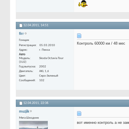
12.04.2011,
14:51
firr
Гонщик
Контроль 60000 км / 48 мес
Регистрация
05.03.2010
Адрес
г. Пенза
Авто
Модель
Skoda Octavia Tour
(1U2)
Год выпуска
2002
Двигатель
AKL 1,6
Цвет
Серо-Зеленый
Сообщений
102
12.04.2011,
22:36
muzjik
Мега Шкодник
вот именно контроль а не за