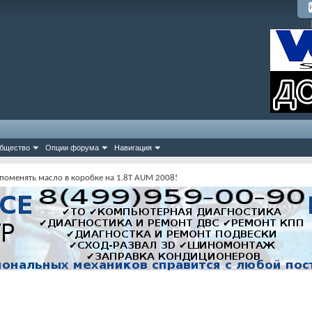
бщество
Опции форума
Навигация
 поменять масло в коробке на 1.8Т AUM 2008!