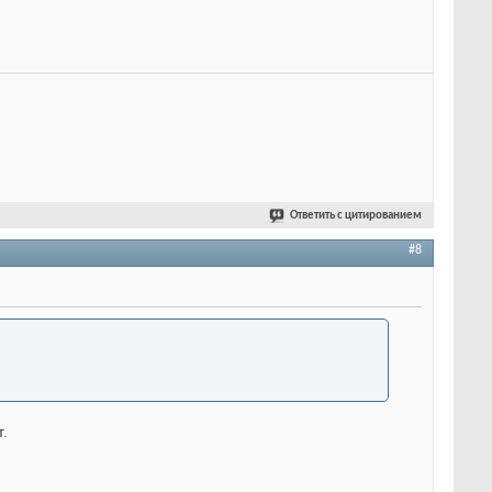
Ответить с цитированием
#8
т.