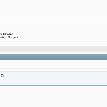
бро.Продал
еребро.Продал