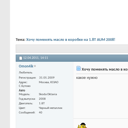
Тема:
Хочу поменять масло в коробке на 1.8Т AUM 2008!
12.04.2011,
14:11
Omon4ik
Хочу поменять масло в ко
Любитель
какое нужно
Регистрация
31.05.2009
Адрес
Москва, ЮЗАО
С.Бутово
Авто
Модель
Skoda Oktavia
Год выпуска
2008
Двигатель
1.8T
Цвет
Черный металлик
Сообщений
40