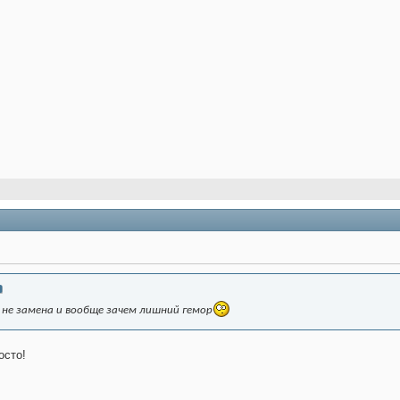
 не замена и вообще зачем лишний гемор
осто!