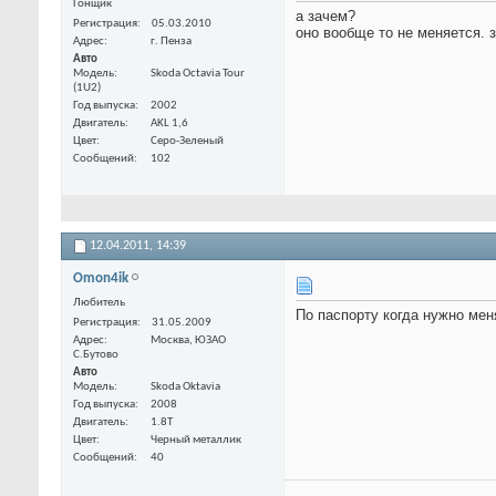
Гонщик
а зачем?
Регистрация
05.03.2010
оно вообще то не меняется. з
Адрес
г. Пенза
Авто
Модель
Skoda Octavia Tour
(1U2)
Год выпуска
2002
Двигатель
AKL 1,6
Цвет
Серо-Зеленый
Сообщений
102
12.04.2011,
14:39
Omon4ik
Любитель
По паспорту когда нужно мен
Регистрация
31.05.2009
Адрес
Москва, ЮЗАО
С.Бутово
Авто
Модель
Skoda Oktavia
Год выпуска
2008
Двигатель
1.8T
Цвет
Черный металлик
Сообщений
40