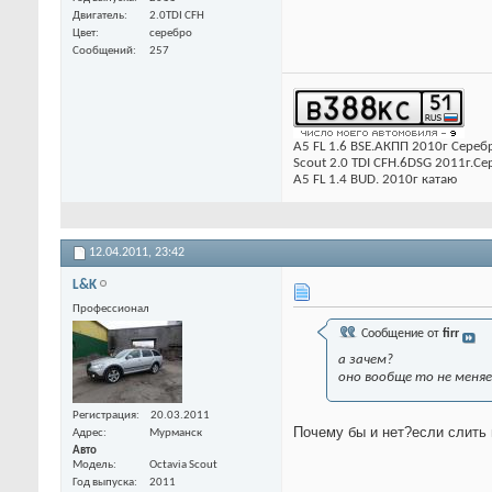
Двигатель
2.0TDI CFH
Цвет
серебро
Сообщений
257
А5 FL 1.6 BSE.АКПП 2010г Сере
Scout 2.0 TDI CFH.6DSG 2011г.С
А5 FL 1.4 BUD. 2010г катаю
12.04.2011,
23:42
L&K
Профессионал
Сообщение от
firr
а зачем?
оно вообще то не меняе
Регистрация
20.03.2011
Почему бы и нет?если слить 
Адрес
Мурманск
Авто
Модель
Octavia Scout
Год выпуска
2011