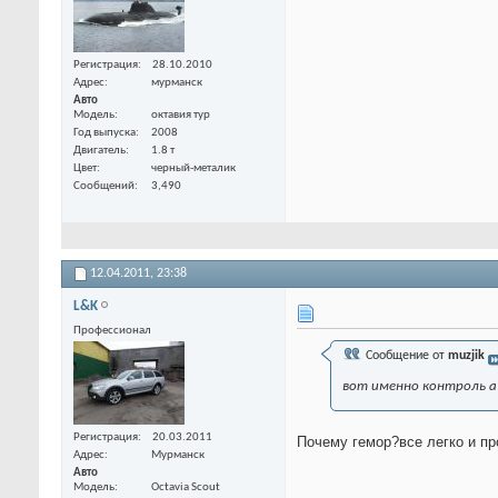
Регистрация
28.10.2010
Адрес
мурманск
Авто
Модель
октавия тур
Год выпуска
2008
Двигатель
1.8 т
Цвет
черный-металик
Сообщений
3,490
12.04.2011,
23:38
L&K
Профессионал
Сообщение от
muzjik
вот именно контроль а
Регистрация
20.03.2011
Почему гемор?все легко и пр
Адрес
Мурманск
Авто
Модель
Octavia Scout