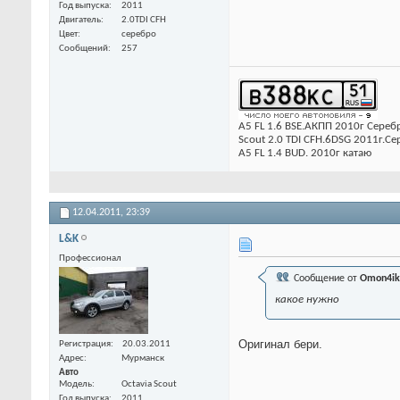
Год выпуска
2011
Двигатель
2.0TDI CFH
Цвет
серебро
Сообщений
257
А5 FL 1.6 BSE.АКПП 2010г Сере
Scout 2.0 TDI CFH.6DSG 2011г.С
А5 FL 1.4 BUD. 2010г катаю
12.04.2011,
23:39
L&K
Профессионал
Сообщение от
Omon4ik
какое нужно
Оригинал бери.
Регистрация
20.03.2011
Адрес
Мурманск
Авто
Модель
Octavia Scout
Год выпуска
2011