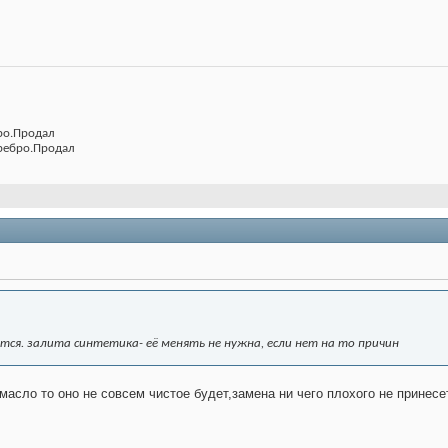
бро.Продал
еребро.Продал
тся. залита синтетика- её менять не нужна, если нет на то причин
масло то оно не совсем чистое будет,замена ни чего плохого не принесе