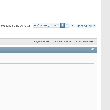
Страница 1 из 2
1
2
Показано с 1 по 10 из 12
Последняя
Опции темы
Поиск по теме
Отображение
#1