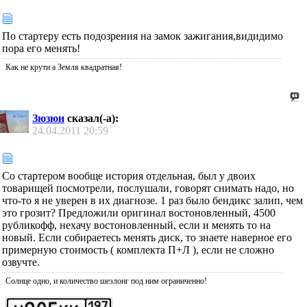
По стартеру есть подозрения на замок зажигания,видидимо
пора его менять!
Как не крути а Земля квадратная!
Зюзюн
сказал(-а):
24.04.2011
20:59
Со стартером вообще история отдельная, был у двоих
товарищей посмотрели, послушали, говорят снимать надо, но
что-то я не уверен в их диагнозе. 1 раз было бендикс залип, чем
это грозит? Предложили оригинал востоновленный, 4500
рубликофф, нехачу востоновленный, если и менять то на
новый. Если собираетесь менять диск, то знаете наверное его
примерную стоимость ( комплекта П+Л ), если не сложно
озвучте.
Солнце одно, и количество шезлонг под ним ограниченно!