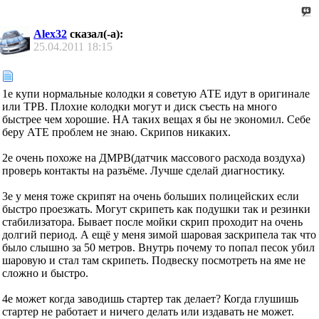
Alex32
сказал(-а):
25.04.2011
18:15
1е купи нормальные колодки я советую АТЕ идут в оригинале
или ТРВ. Плохие колодки могут и диск съесть на много
быстрее чем хорошие. НА таких вещах я бы не экономил. Себе
беру АТЕ проблем не знаю. Скрипов никаких.
2е очень похоже на ДМРВ(датчик массового расхода воздуха)
проверь контакты на разъёме. Лучше сделай диагностику.
3е у меня тоже скрипят на очень больших полицейских если
быстро проезжать. Могут скрипеть как подушки так и резинки
стабилизатора. Бывает после мойки скрип проходит на очень
долгий период. А ещё у меня зимой шаровая заскрипела так что
было слышно за 50 метров. Внутрь почему то попал песок убил
шаровую и стал там скрипеть. Подвеску посмотреть на яме не
сложно и быстро.
4е может когда заводишь стартер так делает? Когда глушишь
стартер не работает и ничего делать или издавать не может.