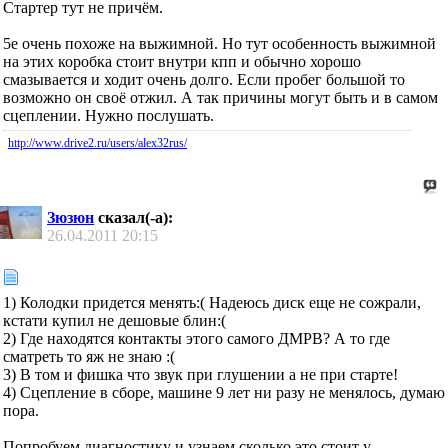
Стартер тут не причём.
5е очень похоже на выжимной. Но тут особенность выжимной
на этих коробка стоит внутри кпп и обычно хорошо
смазывается и ходит очень долго. Если пробег большой то
возможно он своё отжил. А так причины могут быть и в самом
сцеплении. Нужно послушать.
http://www.drive2.ru/users/alex32rus/
Зюзюн
сказал(-а):
26.04.2011
20:15
1) Колодки придется менять:( Надеюсь диск еще не сожрали,
кстати купил не дешовые блин:(
2) Где находятся контакты этого самого ДМРВ? А то где
сматреть то яж не знаю :(
3) В том и фишка что звук при глушении а не при старте!
4) Сцепление в сборе, машине 9 лет ни разу не менялось, думаю
пора.
Попробуем диагностику и узнаем сколько это стоит у