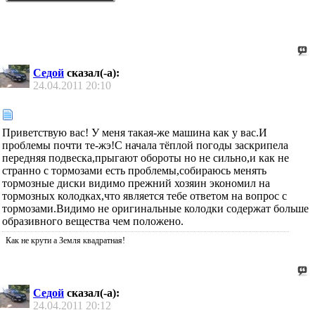
Седой
сказал(-а):
24.04.2011
20:10
Приветствую вас! У меня такая-же машина как у вас.И
проблемы почти те-жэ!С начала тёплой погоды заскрипела
передняя подвеска,прыгают обороты но не сильно,и как не
странно с тормозами есть проблемы,собираюсь менять
тормозные диски видимо прежний хозяин экономил на
тормозных колодках,что является тебе ответом на вопрос с
тормозами.Видимо не оригинальные колодки содержат больше
образивного вещества чем положено.
Как не крути а Земля квадратная!
Седой
сказал(-а):
24.04.2011
20:12