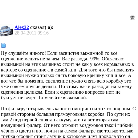
Alex32
сказал(-а):
28.04.2011
09:16
Ну слушайте никого! Если засвистел выжимной то всё
сцепление менять не за чем! Вас разводят 99%. Объясняю:
выжимной на этих машинах стоит не как у всех нормальных в
картере со сцепление а в самой кпп. Для того что бы поменять
выжимной нужно только снять боковую крышку кпп и всё. А
вот что бы поменять сцепление нужно снять всю коробку это
уже совсем другие деньги! По этому вас и разводят на замену
сцепления целиком. Если к сцеплению вопросов нет: не
буксует не ведёт. То меняйте выжимной.
По фильтру: открываешь капот и смотриш на то что под ним. С
правой стороны большая прямоугольная коробка. По сути их
там 2 под первой спрятан аккумулятор а вот вторая сам
воздушный фильтр. От него отходит воздуховод такой гибкий
чёрного цвета и вот почти на самом фильтре где только только
трубка отходит стоит датчик к которому идут провода это он.