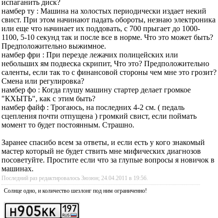
испаганить диск?
намбер ту : Машина на холостых периодически издает некий
свист. При этом начинают падать обороты, незнаю электроника
или еще что начинает их поддовать, с 700 прыгает до 1000-
1100, 5-10 секунд так и после все в норме. Что это может быть?
Предположительно выжимное.
намбер фри : При перезде лежачих полицейских или
небольших ям подвеска скрипит, Что это? Предположительно
саленты, если так то с финансовой стороны чем мне это грозит?
Смена или регулировка?
намбер фо : Когда глушу машину стартер делает громкое
"КХЫТЬ", как с этим быть?
намбер файф : Трогаюсь, на последних 4-2 см. ( педаль
сцепления почти отпущена ) громкий свист, если поймать
момент то будет постоянным. Страшно.
Заранее спасибо всем за ответы, и если есть у кого знакомый
мастер который не будет ствить мне мифических диагнозов
посоветуйте. Простите если что за глупые вопросы я новичок в
машинах.
Последний раз редактировалось Зюзюн; 24.04.2011 в
19:56
.
Солнце одно, и количество шезлонг под ним ограниченно!