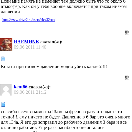
Если мне память не изменяет там должно быть что то около 6
атмосфер. Как он у тебя вообще включается при таком низком
давлении.
http://www.drive2.ru/users/alex32rus/
HAEMHNK
сказал(-а):
09.06.2011
11:40
Кстати при низком давление модно убить кандей!!!!
kent86
сказал(-а):
09.06.2011
21:12
спасибо всем за коменты! Замена фреона сразу отпадает это
точно!!!, ему ничего не будет. Давление в 6 бар это очень много
для 134а. Я его до зоправил до рабочего давления 3 бара и все
отлично работает. Еще раз спасибо что не остались