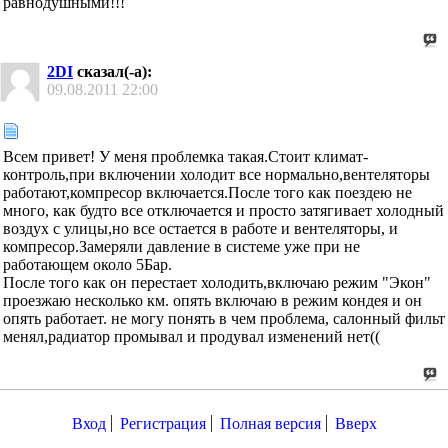
равнодушными!!!
2DI
сказал(-а):
09.08.2011
22:00
Всем привет! У меня проблемка такая.Стоит климат-
контроль,при включении холодит все нормально,вентеляторы
работают,компресор включается.После того как поездею не
много, как будто все отключается и просто затягивает холодный
воздух с улицы,но все остается в работе и вентеляторы, и
компресор.Замеряли давление в системе уже при не
работающем около 5Бар.
После того как он перестает холодить,включаю режим "Экон"
проезжаю несколько км. опять включаю в режим кондея и он
опять работает. не могу понять в чем проблема, салонный фильт
менял,радиатор промывал и продувал изменений нет((
Вход
Регистрация
Полная версия
Вверх