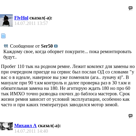
FlyHol
сказал(-а):
14.07.2011
13:57
Сообщение от
Ser50
Каждому свое, когда оборвет покурите... пока ремонтировать
будут..
Пробег 110 тык на родном ремне. Лежит комлект для замены но
при очередном приезде на сервис был послан ОД со словами "у
вас о в идеале, наверное вы уже поменяли (ага.. луначу я)". В
мануале при 90 т.км контроль и далее проверка раз в 30 т.км и
обязательная замена на 180. Не агитирую ждать 180 но про 60
тык ИМХО точно разводка охочих до баблоса мастеров. Срок
жизни ремня зависит от условий эксплуатации, особенно как
часто и при каких температурах заводился мотор зимой.
Михаил А
сказал(-а):
14.07.2011
14:40