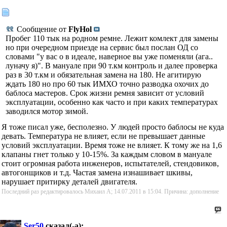
Сообщение от
FlyHol
Пробег 110 тык на родном ремне. Лежит комлект для замены
но при очередном приезде на сервис был послан ОД со
словами "у вас о в идеале, наверное вы уже поменяли (ага..
луначу я)". В мануале при 90 т.км контроль и далее проверка
раз в 30 т.км и обязательная замена на 180. Не агитирую
ждать 180 но про 60 тык ИМХО точно разводка охочих до
баблоса мастеров. Срок жизни ремня зависит от условий
эксплуатации, особенно как часто и при каких температурах
заводился мотор зимой.
Я тоже писал уже, бесполезно. У людей просто баблосы не куда
девать. Температура не влияет, если не превышает данные
условий эксплуатации. Время тоже не влияет. К тому же на 1,6
клапаны гнет только у 10-15%. За каждым словом в мануале
стоит огромная работа инженеров, испытателей, стендовиков,
автогонщиков и т.д. Частая замена изнашивает шкивы,
нарушает притирку деталей двигателя.
Последний раз редактировалось Михаил А; 14.07.2011 в
15:04
.
Причина:
дополнение
Ser50
сказал(-а):