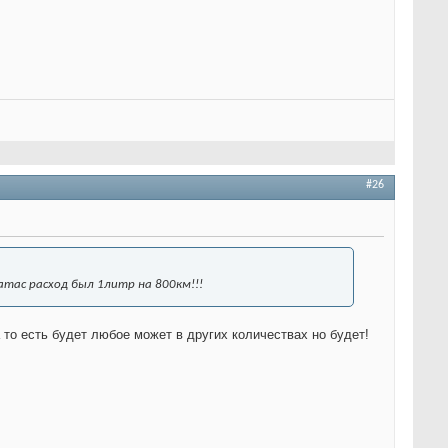
#26
 атас расход был 1литр на 800км!!!
то есть будет любое может в других количествах но будет!