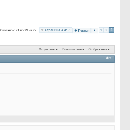
Страница 3 из 3
1
2
3
Показано с 21 по 29 из 29
Первая
Опции темы
Поиск по теме
Отображение
#21