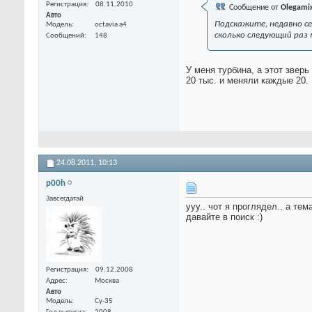
Регистрация
08.11.2010
Сообщение от
Olegami
Авто
Подскажите, недавно сел
Модель
octavia а4
сколько следующий раз 
Сообщений
148
У меня турбина, а этот звер
20 тыс. и меняли каждые 20.
24.08.2011,
10:13
p00h
Завсегдатай
ууу.. чот я проглядел.. а тем
давайте в поиск :)
Регистрация
09.12.2008
Адрес
Москва
Авто
Модель
Су-35