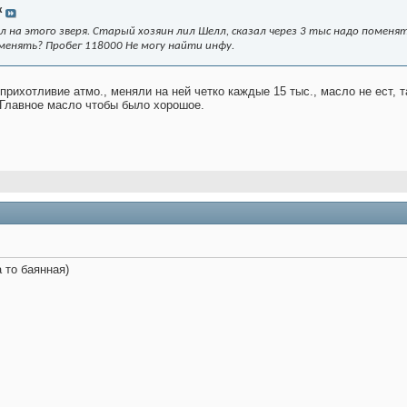
x
 на этого зверя. Старый хозяин лил Шелл, сказал через 3 тыс надо поменять
менять? Пробег 118000 Не могу найти инфу.
ь прихотливие атмо., меняли на ней четко каждые 15 тыс., масло не ест
 Главное масло чтобы было хорошое.
а то баянная)