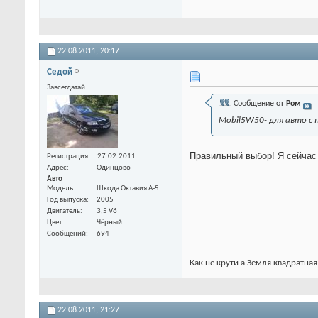
22.08.2011,
20:17
Седой
Завсегдатай
Сообщение от
Ром
Mobil5W50- для авто с 
Правильный выбор! Я сейчас 
Регистрация
27.02.2011
Адрес
Одинцово
Авто
Модель
Шкода Октавия А-5.
Год выпуска
2005
Двигатель
3,5 V6
Цвет
Чёрный
Сообщений
694
Как не крути а Земля квадратная
22.08.2011,
21:27