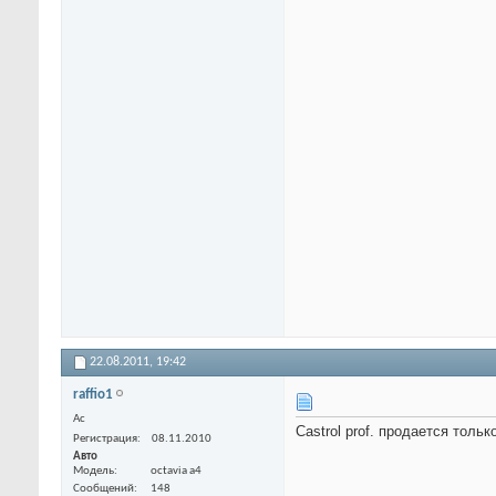
22.08.2011,
19:42
raffio1
Ас
Castrol prof. продается толь
Регистрация
08.11.2010
Авто
Модель
octavia а4
Сообщений
148