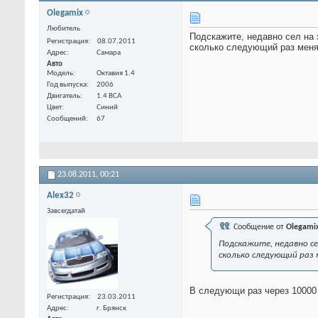
Olegamix
Любитель
Подскажите, недавно сел на э
Регистрация
08.07.2011
сколько следующий раз менят
Адрес
Самара
Авто
Модель
Октавия 1.4
Год выпуска
2006
Двигатель
1.4 BCA
Цвет
Синий
Сообщений
67
23.08.2011,
00:21
Alex32
Завсегдатай
Сообщение от
Olegami
Подскажите, недавно сел
сколько следующий раз 
В следующи раз через 10000
Регистрация
23.03.2011
Адрес
г. Брянск