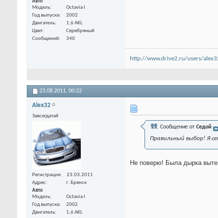
Авто
Модель
Octavia I
Год выпуска
2002
Двигатель
1,6 AKL
Цвет
Серебряный
Сообщений
340
http://www.drive2.ru/users/alex3
23.08.2011,
00:22
Alex32
Завсегдатай
Сообщение от
Седой
Правильный выбор! Я се
Не поверю! Была дырка вытек
Регистрация
23.03.2011
Адрес
г. Брянск
Авто
Модель
Octavia I
Год выпуска
2002
Двигатель
1,6 AKL