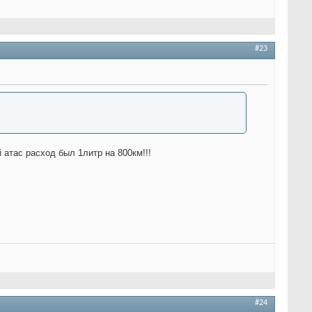
#23
 атас расход был 1литр на 800км!!!
#24