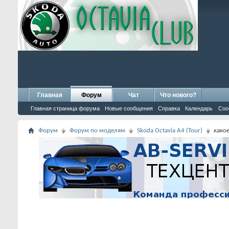
Главная
Форум
Чат
Что нового?
Главная страница форума
Новые сообщения
Справка
Календарь
Соо
Форум
Форум по моделям
Skoda Octavia A4 (Tour)
како