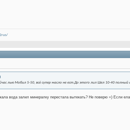
2rus/
йчас лью Мобил 5-50, всё супер масло не ест.До этого лил Шел 10-40 полный
ала вода залил минералку перестала вытекать? Не поверю =) Если ела 