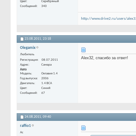
Цвет
Серебряный
Сообщений
340
http://www.drive2.ru/users/alex3
23.08.2011,
23:18
Olegamix
Любитель
Alex32, спасибо за ответ!
Регистрация
08.07.2011
Адрес
Самара
Авто
Модель
Октавия 1.4
Год выпуска
2006
Двигатель
1.4 BCA
Цвет
Синий
Сообщений
67
24.08.2011,
09:40
raffio1
Ас