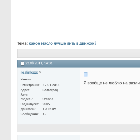
Тема:
какое масло лучше лить в движок?
22.08.2011,
14:01
realinkxxx
Ученик
Я вообще не люблю на разли
Регистрация
12.01.2011
Адрес
Волгоград
Авто
Модель
Octavia
Год выпуска
2005
Двигатель
1.6 R4 8V
Сообщений
15