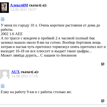
АлексейМ
сказал(-а):
14.08.2011
16:57
У меня по городу 10 л. Очень короткое растояния от дома до
работы.
2002 1.6 AEE
А по трассе с кондеем и пробкой 2-х часовой полный бак
заливал вышло около 8-ми на сотню. Вообще бортовик вещь
хитрая и наглая чуть притопил тормознул опять притопил вот и
выходит 16-18 он все плюсует и выдает такие цыфры...
Может лямбда дурить... С нашим то бензином
AUX
сказал(-а):
14.08.2011
17:16
Езжу на работу 9 км и с работы столько же.