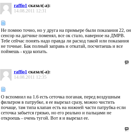
raffio1
сказал(-а):
14.08.2011
12:31
Не помню точно, но у друга на примьере были показания 22, он
сенсор на датчике поменял, все ок стало, наверное на ДМРВ.
Тебе сейчас понять надо правда ли расход такой или показания
не точные. Бак полный заправь и откатай, посчитаешь и все
поймешь - куда копать.
raffio1
сказал(-а):
14.08.2011
12:35
О вспомнил на 1.6 есть сеточка поганая, перед воздушным
фильтром в патрубке, я ее вырезал сразу, можно чистить
почаще, там типа клапан есть на нижней части патрубка если
сеточка забьется грязью, но его реально и пальцами не
откроешь - очень тугой. Вот я и вырезал ее.