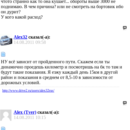
чтото странно как то она кушает... обороты выше 3000 не
поднимаю. В чем причина? или не смотреть на бортовик ибо
он дурит?
У кого какой расход?
Alex32
сказал(-а):
14.08.2011
09:58
НУ всё зависит от пройденного пути. Скажем если ты
динамично проедешь километр и посмотришь на бк то там и
будут такие показания. Я езжу каждый день 15км в другой
район и показания в среднем от 8,5-10 в зависимости от
дорожных условий.
http://www.drive2.ru/users/alex32rus/
Alex (Tver)
сказал(-а):
14.08.2011
10:15