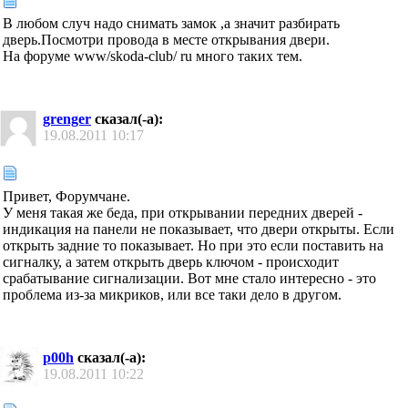
В любом случ надо снимать замок ,а значит разбирать
дверь.Посмотри провода в месте открывания двери.
На форуме www/skoda-club/ ru много таких тем.
grenger
сказал(-а):
19.08.2011
10:17
Привет, Форумчане.
У меня такая же беда, при открывании передних дверей -
индикация на панели не показывает, что двери открыты. Если
открыть задние то показывает. Но при это если поставить на
сигналку, а затем открыть дверь ключом - происходит
срабатывание сигнализации. Вот мне стало интересно - это
проблема из-за микриков, или все таки дело в другом.
p00h
сказал(-а):
19.08.2011
10:22