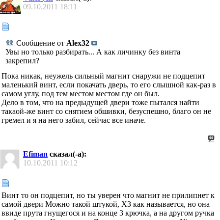
09.10.2011
18:11
Сообщение от
Alex32
Увы но только разбирать... А как личинку без винта
закрепил?
Пока никак, неужель сильный магнит снаружи не подцепит
маленький винт, если покачать дверь, то его слышной как-раз в
самом углу, под тем местом местом где он был.
Дело в том, что на предыдущей двери тоже пытался найти
такаой-же винт со снятием обшивки, безуспешно, благо он не
гремел и я на него забил, сейчас все иначе.
Efiman
сказал(-а):
10.10.2011
10:12
Винт то он подцепит, но ты уверен что магнит не прилипнет к
самой двери
Можно такой штукой, ХЗ как называется, но она
ввиде прута гнущегося и на конце 3 крючка, а на другом ручка