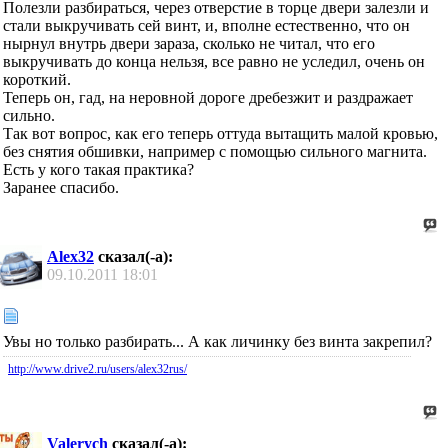
Полезли разбираться, через отверстие в торце двери залезли и
стали выкручивать сей винт, и, вполне естественно, что он
нырнул внутрь двери зараза, сколько не читал, что его
выкручивать до конца нельзя, все равно не уследил, очень он
короткий.
Теперь он, гад, на неровной дороге дребезжит и раздражает
сильно.
Так вот вопрос, как его теперь оттуда вытащить малой кровью,
без снятия обшивки, например с помощью сильного магнита.
Есть у кого такая практика?
Заранее спасибо.
Alex32
сказал(-а):
09.10.2011
18:01
Увы но только разбирать... А как личинку без винта закрепил?
http://www.drive2.ru/users/alex32rus/
Valerych
сказал(-а):