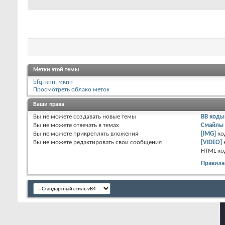
Метки этой темы
bfq
,
кпп
,
мкпп
Просмотреть облако меток
Ваши права
Вы
не можете
создавать новые темы
BB коды
Вы
не можете
отвечать в темах
Смайлы
Вы
не можете
прикреплять вложения
[IMG]
ко
Вы
не можете
редактировать свои сообщения
[VIDEO]
HTML к
о
Правила