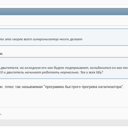
то это скорее всего синхронизатор мозги делает
ак.
 двигателя, на холодную его как будто подтраивает, кольбасится он как 
0 и двигатель начинает работать нормально. Так у всех bfq?
гию. плюс так называемая "программа быстрого прогрева катализатора".
.