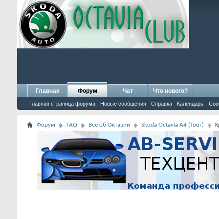
Главная
Форум
Чат
Что нового?
Главная страница форума
Новые сообщения
Справка
Календарь
Соо
Форум
FAQ
Все об Октавии
Skoda Octavia A4 (Tour)
Х