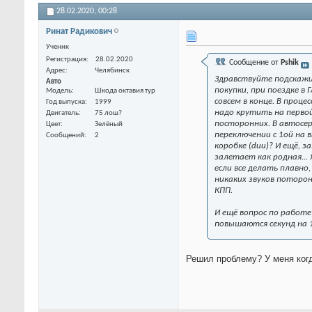
28.02.2020,
00:28
Ринат Радикович
Ученик
Регистрация
28.02.2020
Сообщение от
Pshik
Адрес
Челябинск
Здравствуйте подскажи
Авто
покупки, при поездке в
Модель
Шкода октавия тур
совсем в конце. В проц
Год выпуска
1999
надо крутить на первой
Двигатель
75 лош?
посторонних. В автосерв
Цвет
Зелёный
переключении с 1ой на
Сообщений
2
коробке (duu)? И ещё, 
залетает как родная...
если все делать плавно
никаких звуков поторон
КПП.
И ещё вопрос по работе
повышаются секунд на 1
Решил проблему? У меня когд