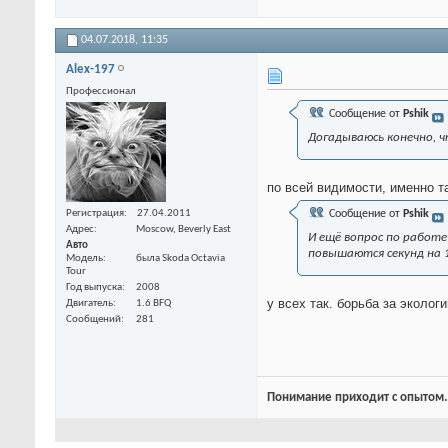
04.07.2018,
11:35
Alex-197
Профессионал
Сообщение от
Pshik
Догадываюсь конечно, ч
по всей видимости, именно т
Регистрация
27.04.2011
Сообщение от
Pshik
Адрес
Moscow, Beverly East
И ещё вопрос по работе
Авто
повышаются секунд на 1
Модель
была Skoda Octavia
Tour
Год выпуска
2008
у всех так. борьба за эколо
Двигатель
1.6 BFQ
Сообщений
281
Понимание приходит с опытом..