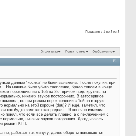
Показано с 1 по 3 из 3
Опции темы
Поиск по теме
Отображение
#1
пкой данные "косяки" не были выявлены. После покупки, при
... На машине было убито сцепление, брало совсем в конце.
езком переключении с 1ой на 2ю, причем надо крутить на
 нормально, никаких звуков посторонних. В автосервисе
ие поменял, но при резком переключении с 1ой на вторую
о нормально на этой коробке (duu)? И ещё, заметил, что
рая как будто залетает как родная... Я конечно изменил
о понял, что если все делать плавно, а с пеключением с
се нормально, никаких звуков поторонних. Догадываюсь
ой ремонт КПП.
транно, работает так минуту, далее обороты повышаются