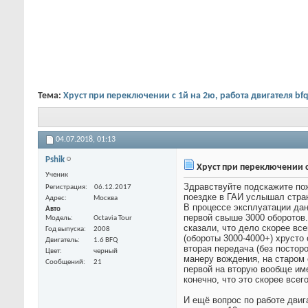
Тема:
Хруст при переключении с 1й на 2ю, работа двигателя bf
04.07.2018,
01:13
Pshik
Хруст при переключении с 
Ученик
Здравствуйте подскажите пож
Регистрация
06.12.2017
поездке в ГАИ услышал стран
Адрес
Москва
В процессе эксплуатации дан
Авто
первой свыше 3000 оборотов.
Модель
Octavia Tour
сказали, что дело скорее вс
Год выпуска
2008
(обороты 3000-4000+) хрусто 
Двигатель
1.6 BFQ
вторая передача (без посторо
Цвет
черный
манеру вождения, на старом
Сообщений
21
первой на вторую вообще име
конечно, что это скорее все
И ещё вопрос по работе двиг