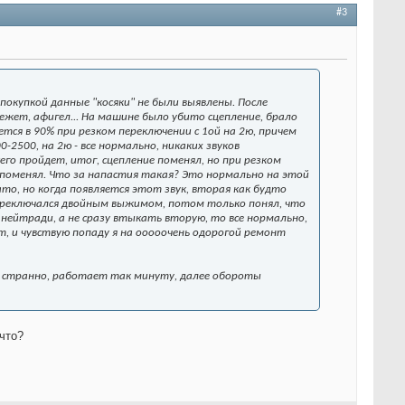
#3
окупкой данные "косяки" не были выявлены. После
режет, афигел... На машине было убито сцепление, брало
ется в 90% при резком переключении с 1ой на 2ю, причем
-2500, на 2ю - все нормально, никаких звуков
сего пройдет, итог, сцепление поменял, но при резком
 поменял. Что за напастия такая? Это нормально на этой
ато, но когда появляется этот звук, вторая как будто
 переключался двойным выжимом, потом только понял, что
 нейтради, а не сразу втыкать вторую, то все нормально,
т, и чувствую попаду я на ооооочень одорогой ремонт
то странно, работает так минуту, далее обороты
что?