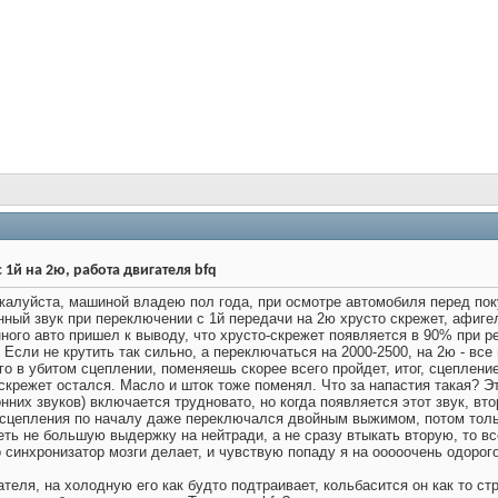
q
1й на 2ю, работа двигателя bfq
алуйста, машиной владею пол года, при осмотре автомобиля перед поку
ный звук при переключении с 1й передачи на 2ю хрусто скрежет, афигел
ного авто пришел к выводу, что хрусто-скрежет появляется в 90% при р
 Если не крутить так сильно, а переключаться на 2000-2500, на 2ю - все
его в убитом сцеплении, поменяешь скорее всего пройдет, итог, сцеплен
скрежет остался. Масло и шток тоже поменял. Что за напастия такая? Эт
нних звуков) включается трудновато, но когда появляется этот звук, вто
 сцепления по началу даже переключался двойным выжимом, потом тольк
ть не большую выдержку на нейтради, а не сразу втыкать вторую, то в
го синхронизатор мозги делает, и чувствую попаду я на ооооочень одорог
ателя, на холодную его как будто подтраивает, кольбасится он как то с