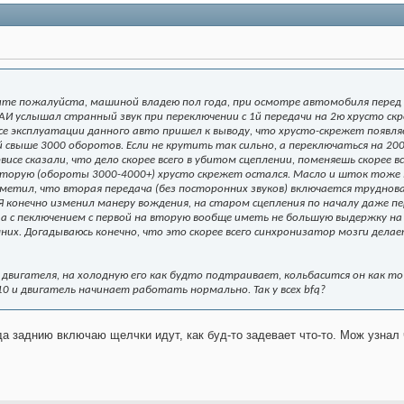
те пожалуйста, машиной владею пол года, при осмотре автомобиля перед п
 ГАИ услышал странный звук при переключении с 1й передачи на 2ю хрусто ск
ессе эксплуатации данного авто пришел к выводу, что хрусто-скрежет появля
 свыше 3000 оборотов. Если не крутить так сильно, а переключаться на 2000
исе сказали, что дело скорее всего в убитом сцеплении, поменяешь скорее в
 вторую (обороты 3000-4000+) хрусто скрежет остался. Масло и шток тоже
заметил, что вторая передача (без посторонних звуков) включается труднов
 Я конечно изменил манеру вождения, на старом сцепления по началу даже
, а с пеключением с первой на вторую вообще иметь не большую выдержку на
них. Догадываюсь конечно, что это скорее всего синхронизатор мозги делае
 двигателя, на холодную его как будто подтраивает, кольбасится он как 
0 и двигатель начинает работать нормально. Так у всех bfq?
а заднию включаю щелчки идут, как буд-то задевает что-то. Мож узнал 