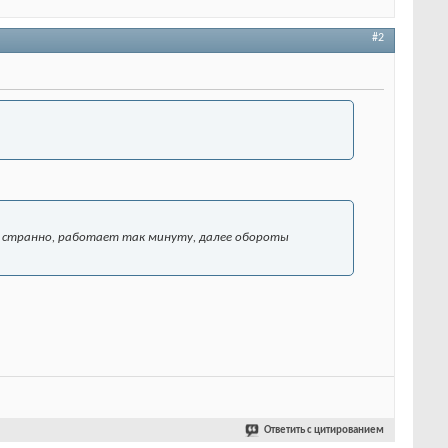
#2
то странно, работает так минуту, далее обороты
Ответить с цитированием