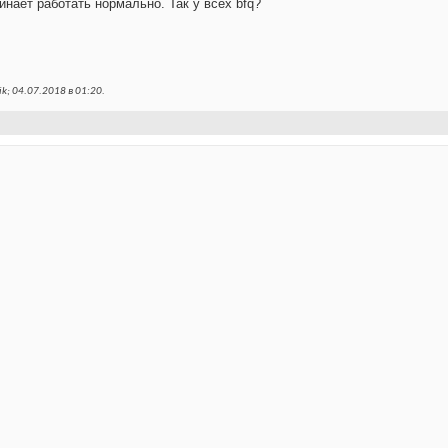
инает работать нормально. Так у всех bfq?
k; 04.07.2018 в
01:20
.