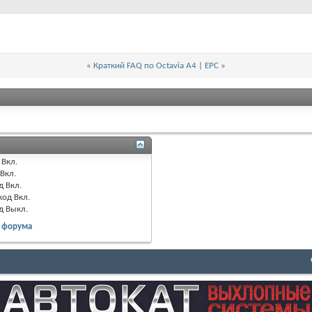
«
Краткий FAQ по Octavia A4
|
EPC
»
Вкл.
Вкл.
д
Вкл.
код
Вкл.
д
Выкл.
 форума