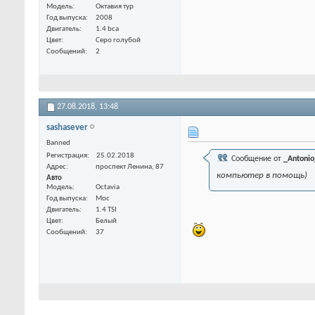
Модель
Октавия тур
Год выпуска
2008
Двигатель
1.4 bca
Цвет
Ceро голубой
Сообщений
2
27.08.2018,
13:48
sashasever
Banned
Регистрация
25.02.2018
Сообщение от
_Antonio
Адрес
проспект Ленина, 87
компьютер в помощь)
Авто
Модель
Octavia
Год выпуска
Мос
Двигатель
1.4 TSI
Цвет
Белый
Сообщений
37