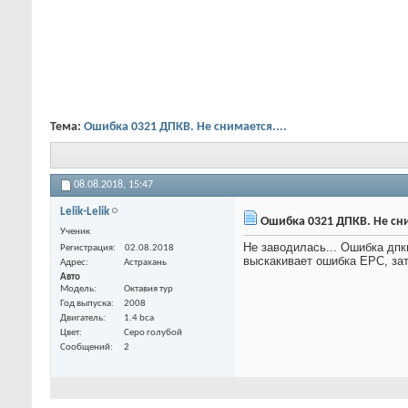
Тема:
Ошибка 0321 ДПКВ. Не снимается....
08.08.2018,
15:47
Lelik-Lelik
Ошибка 0321 ДПКВ. Не сни
Ученик
Не заводилась... Ошибка дпк
Регистрация
02.08.2018
выскакивает ошибка EPC, зат
Адрес
Астрахань
Авто
Модель
Октавия тур
Год выпуска
2008
Двигатель
1.4 bca
Цвет
Ceро голубой
Сообщений
2