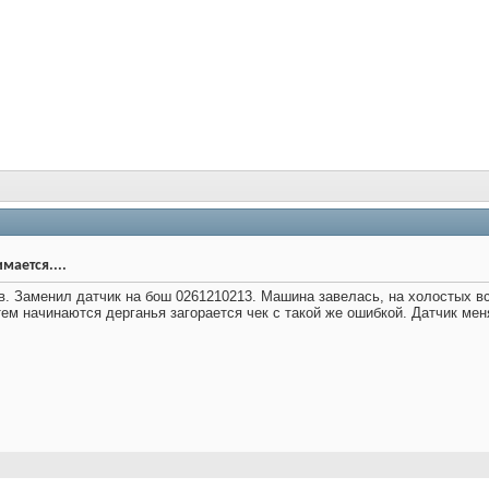
мается....
в. Заменил датчик на бош 0261210213. Машина завелась, на холостых в
ем начинаются дерганья загорается чек с такой же ошибкой. Датчик менял