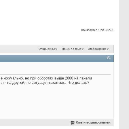
Показано с 1 по 3 из 3
Опции темы
Поиск по теме
Отображение
#1
се нормально, но при оборотах выше 2000 на панели
 - на другой, но ситуация такая же.. Что делать?
Ответить с цитированием