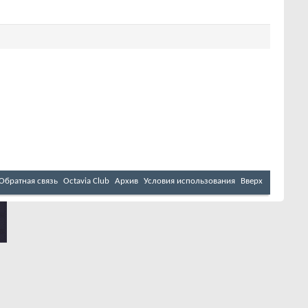
Обратная связь
Octavia Club
Архив
Условия использования
Вверх