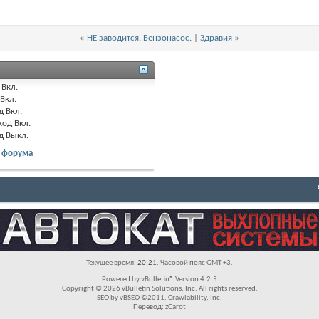
«
НЕ заводится. Бензонасос.
|
Здравия
»
Вкл.
Вкл.
д
Вкл.
код
Вкл.
д
Выкл.
 форума
Текущее время:
20:21
. Часовой пояс GMT +3.
Powered by vBulletin® Version 4.2.5
Copyright © 2026 vBulletin Solutions, Inc. All rights reserved.
SEO by vBSEO ©2011, Crawlability, Inc.
Перевод: zCarot