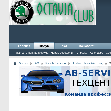
Главная
Форум
Чат
Что нового?
Главная страница форума
Новые сообщения
Справка
Календарь
Соо
Форум
FAQ
Все об Октавии
Skoda Octavia A4 (Tour)
О