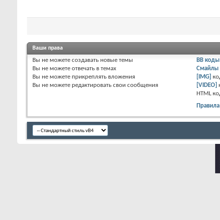
Ваши права
Вы
не можете
создавать новые темы
BB коды
Вы
не можете
отвечать в темах
Смайлы
Вы
не можете
прикреплять вложения
[IMG]
ко
Вы
не можете
редактировать свои сообщения
[VIDEO]
HTML к
о
Правила