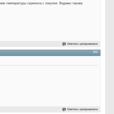
ении температуры скрипела с покупки. Видимо такова
Ответить с цитированием
#66
Ответить с цитированием