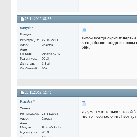
25.11.2012,
08:53
sunych
Гонщик
зимой всегда скрипит первые
Регистрация
07.10.2011
а еще бывает когда вечером 
Адрес
Иркутск
бам.
Авто
Модель
Octavia A5 FL
Год выпуска
2013
Двигатель
1.8 tsi
Сообщений
106
25.11.2012,
12:46
Кацуба
Ученик
я думал это только я такой 
Регистрация
25.11.2012
где-то - сейчас опять! вот т
Адрес
Самара
Авто
Модель
Skoda Octavia
Год выпуска
2010