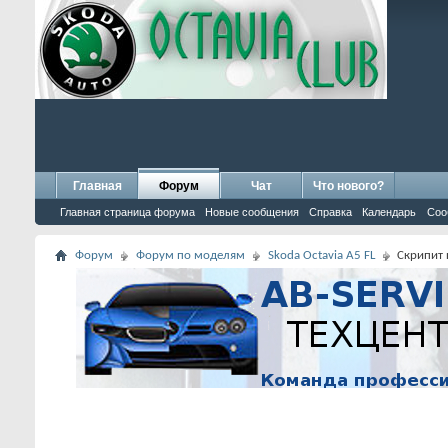
Главная
Форум
Чат
Что нового?
Главная страница форума
Новые сообщения
Справка
Календарь
Соо
Форум
Форум по моделям
Skoda Octavia A5 FL
Скрипит 