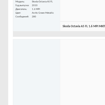
Модель
Skoda Octavia A5 FL
Год выпуска
2010
Двигатель
1.6 MPI
Цвет
Arctic Green Metallic
Сообщений
280
Skoda Octavia A5 FL 1.6 MPI МКП