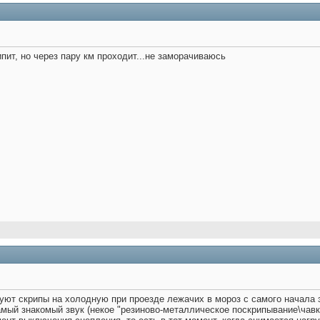
ипит, но через пару км проходит...не заморачиваюсь
ствуют скрипы на холодную при проезде лежачих в мороз с самого начала
амый знакомый звук (некое "резиново-металлическое поскрипывание\чав