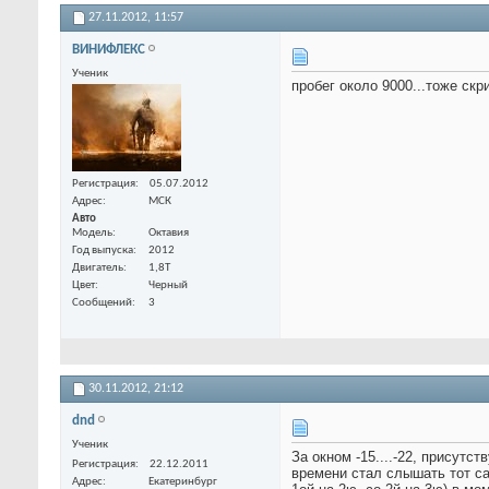
27.11.2012,
11:57
ВИНИФЛЕКС
Ученик
пробег около 9000...тоже скр
Регистрация
05.07.2012
Адрес
МСК
Авто
Модель
Октавия
Год выпуска
2012
Двигатель
1,8Т
Цвет
Черный
Сообщений
3
30.11.2012,
21:12
dnd
Ученик
За окном -15....-22, присут
Регистрация
22.12.2011
времени стал слышать тот с
Адрес
Екатеринбург