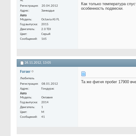
Ас
Как только температура спус
Регистрация
20.04.2012
особенность подвески.
Адрес
Замкадье
Авто
Модель
Octavia A5 FL
Год выпуска
2015
Двигатель
2.0 TDI
Цвет
Серый
Сообщений
165
26.11.2012,
13:05
Forser
Любитель
Та же фигня пробег 17900 вч
Регистрация
08.01.2012
Адрес
Гондурас
Авто
Модель
Октавия
Год выпуска
2014
Двигатель
1
Цвет
М
Сообщений
41