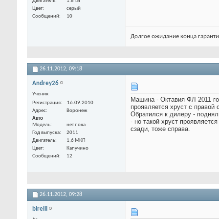
Двигатель
1.8TSI
Цвет
серый
Сообщений
10
Долгое ожидание конца гарантии
26.11.2012,
09:18
Andrey26
Ученик
Машина - Октавия ФЛ 2011 го
Регистрация
16.09.2010
проявляется хруст с правой 
Адрес
Воронеж
Обратился к дилеру - поднял
Авто
- но такой хруст проявляется
Модель
нет пока
сзади, тоже справа.
Год выпуска
2011
Двигатель
1,6 МКП
Цвет
Капучино
Сообщений
12
26.11.2012,
09:28
birelli