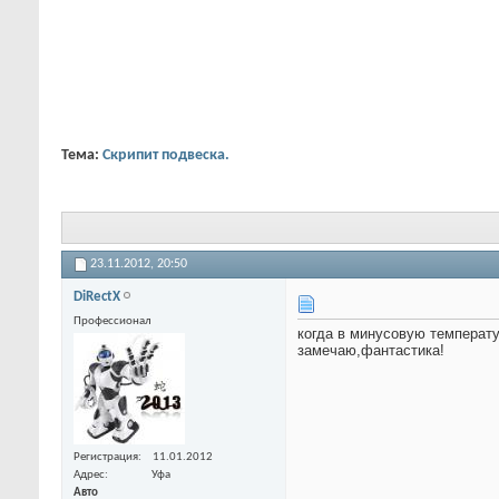
Тема:
Скрипит подвеска.
23.11.2012,
20:50
DiRectX
Профессионал
когда в минусовую температу
замечаю,фантастика!
Регистрация
11.01.2012
Адрес
Уфа
Авто