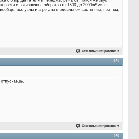
зка с опор двигателя и передних рычагов. Такой же звук
корости и в диапазоне оборотов от 1500 до 2000об\мин.
,вообще, все узлы и агрегаты в идеальном состоянии, при том,
Ответить с цитированием
#69
и отпускаешь.
Ответить с цитированием
#70