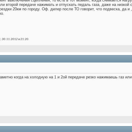
мент выключения сцепления, то есть в тот момент, когда снимается нагру
или второй передаче нажимать и отпускать педаль газа, даже на низкой с
ездки 20км по городу. Оф. дилер после ТО говорит, что подвеска, да и 
ло.
 30.11.2012 в
21:20
.
 заметно когда на холодную на 1 и 2ой передаче резко нажимаешь газ ил