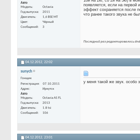
1ой на 2ю, со 2й на 3ю) в мо
Авто
появляется, если на первой 
Модель
Octavia
эффект сохраняется после по
Год выпуска
2011
что ранее такого звука не бы
Двигатель
1,6 BSE MT
Цвет
Чёрный
Сообщений
3
Последний раз редактировалось dnd;
04.12.2012,
22:02
sunych
Гонщик
у меня такой же звук. особо
Регистрация
07.10.2011
Адрес
Иркутск
Авто
Модель
Octavia A5 FL
Год выпуска
2013
Двигатель
1.8 tsi
Сообщений
106
04.12.2012,
23:01