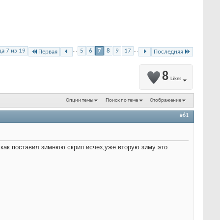
а 7 из 19
...
5
6
7
8
9
17
...
Первая
Последняя
8
Likes
Опции темы
Поиск по теме
Отображение
#61
 как поставил зимнюю скрип исчез,уже вторую зиму это