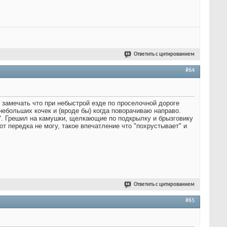
Ответить с цитированием
#64
л замечать что при небыстрой езде по проселочной дороге
 небольших кочек и (вроде бы) когда поворачиваю направо.
ке". Грешил на камушки, щелкающие по подкрылку и брызговику
 от передка не могу, такое впечатление что "похрустывает" и
Ответить с цитированием
#65