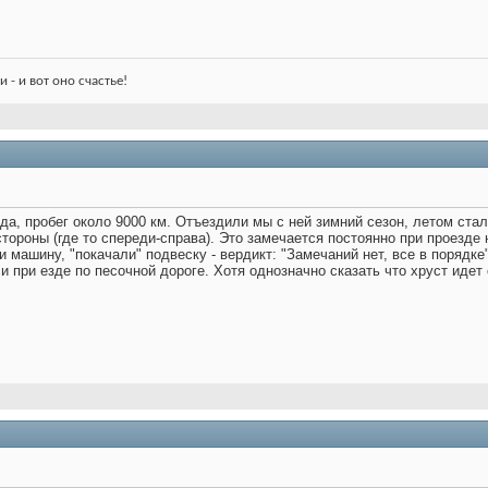
 - и вот оно счастье!
да, пробег около 9000 км. Отъездили мы с ней зимний сезон, летом ста
стороны (где то спереди-справа). Это замечается постоянно при проезде
и машину, "покачали" подвеску - вердикт: "Замечаний нет, все в поряд
 и при езде по песочной дороге. Хотя однозначно сказать что хруст идет