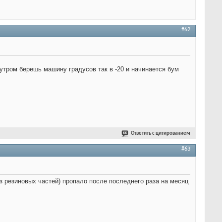
#62
 утром берешь машину градусов так в -20 и начинается бум
Ответить с цитированием
#63
з резиновых частей) пропало после последнего раза на месяц