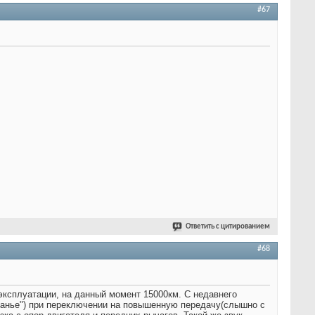
#67
Ответить с цитированием
#68
 эксплуатации, на данный момент 15000км. С недавнего
канье") при переключении на повышенную передачу(слышно с