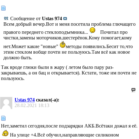
Сообщение от
Ustas 974
Всем добрый вечер.Вот и меня посетила проблема глючащего
правого переднего стеклоподъемника...
Почитал про
чистки,замены моторчиков,шестерёнок.Кому помогает,кому
нет.Может какие "новые"
методы появились.Бесит то,что
этим стеклом вобще почти не пользуюсь.Там всё как новое
должно быть.
Так вроде глюки были в жару ( летом было пару раз-
закрываешь, а он бац и открывается). Кстати, тоже им почти не
пользуюсь.
Ustas 974
сказал(-а):
28.02.2021
18:13
Нет,заметил сегодня,после подзарядки АКБ.Всётаки дожал я её.
На улице +4.Всё обучил,направляющие силиконом