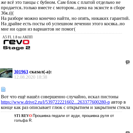
же всё это танцы с бубном. Сам блок с платой отдельно не
продается..только вместе с мотором...цена на экзисте в сборе
36к.(((
На разборе можно конечно найти, но опять, никаких гарантий.
На драйве есть посты об успешном лечении этого косяка..но
мне ни один из вариантов не помог(
А5 FL 1.8 tsi АКПП
301963
сказал(-а):
12.08.2020
18:38
Вот что ещё нашёл совершенно случайно, искал пистоны
https://www.drive2.ru/l/539722221602...263377600280-p
автор в
конце как раз описывает глюк с открытием и закрытием стекла
Прошивка педали от ауди, прошивка руля от
ST1
REV
O
гольфа R.