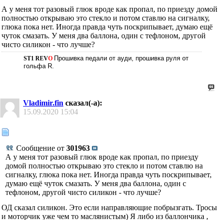
А у меня тот разовый глюк вроде как пропал, по приезду домой
полностью открываю это стекло и потом ставлю на сигналку,
глюка пока нет. Иногда правда чуть поскрипывает, думаю ещё
чуток смазать. У меня два баллона, один с тефлоном, другой
чисто силикон - что лучше?
Прошивка педали от ауди, прошивка руля от
ST1
REV
O
гольфа R.
Vladimir.fin
сказал(-а):
15.09.2020
15:04
Сообщение от
301963
А у меня тот разовый глюк вроде как пропал, по приезду
домой полностью открываю это стекло и потом ставлю на
сигналку, глюка пока нет. Иногда правда чуть поскрипывает,
думаю ещё чуток смазать. У меня два баллона, один с
тефлоном, другой чисто силикон - что лучше?
ОД сказал силикон. Это если направляющие побрызгать. Тросы
и моторчик уже чем то маслянистым) Я либо из баллончика ,