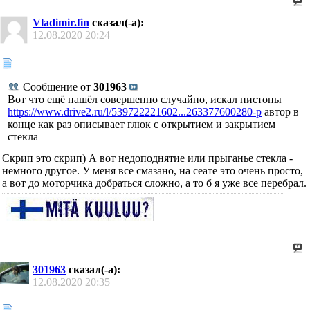
Vladimir.fin
сказал(-а):
12.08.2020
20:24
Сообщение от
301963
Вот что ещё нашёл совершенно случайно, искал пистоны
https://www.drive2.ru/l/539722221602...263377600280-p
автор в
конце как раз описывает глюк с открытием и закрытием
стекла
Скрип это скрип) А вот недоподнятие или прыганье стекла -
немного другое. У меня все смазано, на сеате это очень просто,
а вот до моторчика добраться сложно, а то б я уже все перебрал.
301963
сказал(-а):
12.08.2020
20:35