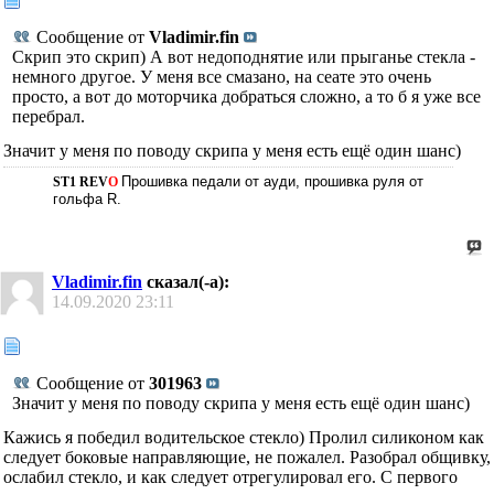
Сообщение от
Vladimir.fin
Скрип это скрип) А вот недоподнятие или прыганье стекла -
немного другое. У меня все смазано, на сеате это очень
просто, а вот до моторчика добраться сложно, а то б я уже все
перебрал.
Значит у меня по поводу скрипа у меня есть ещё один шанс)
Прошивка педали от ауди, прошивка руля от
ST1
REV
O
гольфа R.
Vladimir.fin
сказал(-а):
14.09.2020
23:11
Сообщение от
301963
Значит у меня по поводу скрипа у меня есть ещё один шанс)
Кажись я победил водительское стекло) Пролил силиконом как
следует боковые направляющие, не пожалел. Разобрал общивку,
ослабил стекло, и как следует отрегулировал его. С первого