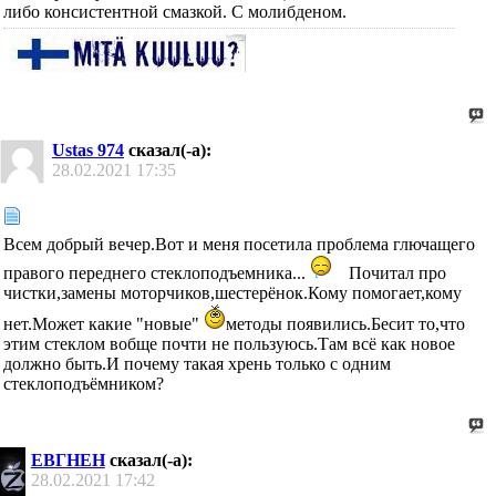
либо консистентной смазкой. С молибденом.
Ustas 974
сказал(-а):
28.02.2021
17:35
Всем добрый вечер.Вот и меня посетила проблема глючащего
правого переднего стеклоподъемника...
Почитал про
чистки,замены моторчиков,шестерёнок.Кому помогает,кому
нет.Может какие "новые"
методы появились.Бесит то,что
этим стеклом вобще почти не пользуюсь.Там всё как новое
должно быть.И почему такая хрень только с одним
стеклоподъёмником?
ЕВГНЕН
сказал(-а):
28.02.2021
17:42