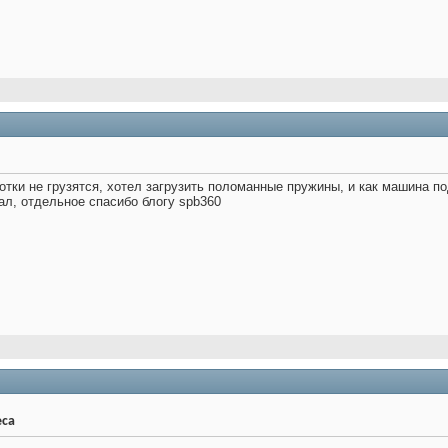
тки не грузятся, хотел загрузить поломанные пружины, и как машина п
ал, отдельное спасибо блогу spb360
еса