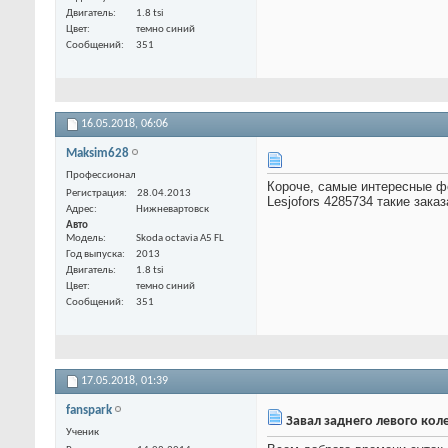
Двигатель
1.8 tsi
Цвет
темно синий
Сообщений
351
16.05.2018,
06:06
Maksim628
Профессионал
Короче, самые интересные фо
Регистрация
28.04.2013
Lesjofors
4285734 такие заказ
Адрес
Нижневартовск
Авто
Модель
Skoda octavia A5 FL
Год выпуска
2013
Двигатель
1.8 tsi
Цвет
темно синий
Сообщений
351
17.05.2018,
01:39
fanspark
Завал заднего левого кол
Ученик