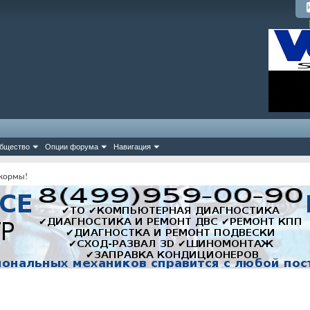
бщество
Опции форума
Навигация
 кормы!