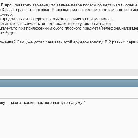
 В прошлом году заметил,что заднее левое колесо по вертикали больше
 3 раза в разных конторах. Расхождения по задним колесам в несколько
колесо.
 продольных и поперечных рычагов - ничего не изменилось.
етит,так как сейчас стоят колеса,которые утоплены в арки.
мплект,то при приложении любого плоского предмета(телефона,например
не будет.
ложения? Сам уже устал забивать этой ерундой голову. В 2 разных серви
ону.... может крыло немного выгнуто наружу?