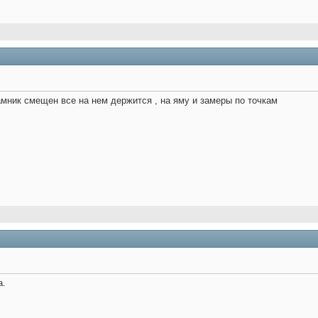
мник смещен все на нем держится , на яму и замеры по точкам
а.