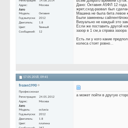
Всем доброго времени суток.
Регистрация
14.08.2014
Дано: Октавия А5ФЛ 12 года.
Адрес
Москва
жрет,сход-развал был сделан
Авто
Машина не была бита левое 
Модель
Октавия
Были заменены сайлентблоки
Год выпуска
2012
Визуально не каждый это зам
Двигатель
1.8
Если же поставить другой ко
Цвет
Темный
зазор в 1 см,а справа зазора 
Сообщений
12
Есть ли у кого какие предпо
колеса стоят ровно...
17.05.2018,
09:41
frozen1990
Профессионал
а может пойти в другую стор
Регистрация
24.05.2012
Адрес
Москва
Авто
Модель
octavia
Год выпуска
2012
Двигатель
1.8
Цвет
платина