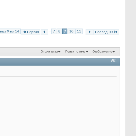
ица 9 из 14
...
7
8
9
10
11
...
Первая
Последняя
Опции темы
Поиск по теме
Отображение
#81