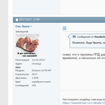
18.07.2017,
17:48
Оле Лукое
Завсегдатай
Сообщение от
thunderb
Поэтому, буду брать, н
скажу что я пружины ППД дав
временно). и нисколько об э
Регистрация
21.03.2014
Адрес
Столица
Авто
Модель
Octavia 1.8 TSI МТ
Год выпуска
2011
Двигатель
1.8TSI
Цвет
серебристо-желт
Сообщений
595
Настоящему индейцу завсегда в
https://www.drive2.ru/r/skoda/