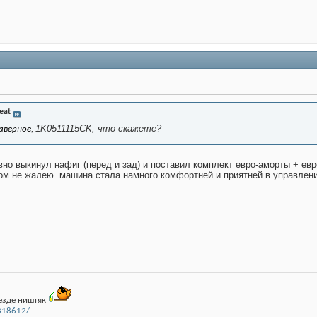
eat
1K0511115CK, что скажете?
аверное,
но выкинул нафиг (перед и зад) и поставил комплект евро-аморты + ев
том не жалею. машина стала намного комфортней и приятней в управлен
езде ништяк
1318612/