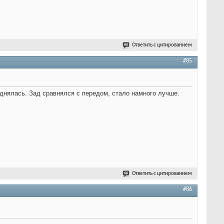
Ответить с цитированием
#85
однялась. Зад сравнялся с передом, стало намного лучше.
Ответить с цитированием
#86