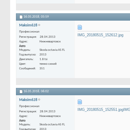
16.05.2018,
05:59
Maksim628
Профессионал
IMG_20180515_152612.jpg
Регистрация
28.04.2013
Адрес
Нижневартовск
Авто
Модель
Skoda octavia A5 FL
Год выпуска
2013
Двигатель
1.8 tsi
Цвет
темно синий
Сообщений
351
16.05.2018,
06:02
Maksim628
Профессионал
IMG_20180515_152551.jpg
IMG
Регистрация
28.04.2013
Адрес
Нижневартовск
Авто
Модель
Skoda octavia A5 FL
Год выпуска
2013