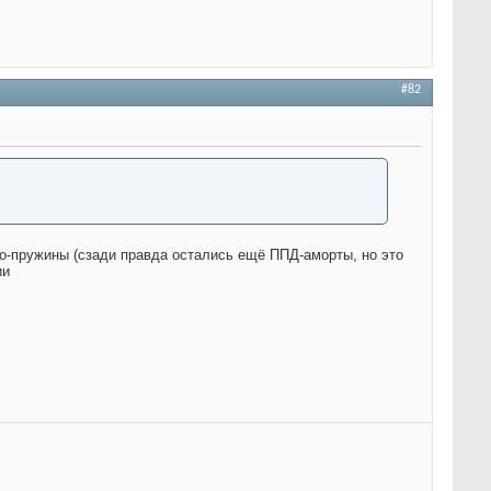
#82
ро-пружины (сзади правда остались ещё ППД-аморты, но это
ии