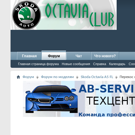
Главная
Форум
Чат
Что нового?
Главная страница форума
Новые сообщения
Справка
Календарь
Соо
Форум
Форум по моделям
Skoda Octavia A5 FL
Перекос