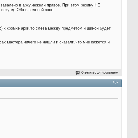
 завалено в арку,нежели правое. При этом резину НЕ
 секунд. Оба в зеленой зоне.
) к кромке арки,то слева между предметом и шиной будет
сах мастера ничего не нашли и сказали,что мне кажется и
Ответить с цитированием
#87