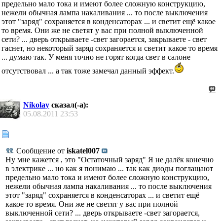
предельно мало тока и имеют более сложную конструкцию,
нежели обычная лампа накаливания ... то после выключения
этот "заряд" сохраняется в конденсаторах ... и светит ещё какое
то время. Они же не светят у вас при полной выключенной
сети? ... дверь открываете -свет загорается, закрываете - свет
гаснет, но некоторый заряд сохраняется и светит какое то время
... думаю так. У меня точно не горят когда свет в салоне
отсутствовал ... а так тоже замечал данный эффект.
Nikolay
сказал(-а):
05.08.2011
23:53
Сообщение от
iskatel007
Ну мне кажется , это "Остаточный заряд" Я не далёк конечно
в электрике ... но как я понимаю ... так как диоды поглащают
предельно мало тока и имеют более сложную конструкцию,
нежели обычная лампа накаливания ... то после выключения
этот "заряд" сохраняется в конденсаторах ... и светит ещё
какое то время. Они же не светят у вас при полной
выключенной сети? ... дверь открываете -свет загорается,