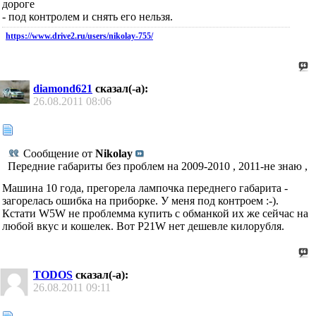
дороге
- под контролем и снять его нельзя.
https://www.drive2.ru/users/nikolay-755/
diamond621
сказал(-а):
26.08.2011
08:06
Сообщение от
Nikolay
Передние габариты без проблем на 2009-2010 , 2011-не знаю ,
Машина 10 года, прегорела лампочка переднего габарита -
загорелась ошибка на приборке. У меня под контроем :-).
Кстати W5W не проблемма купить с обманкой их же сейчас на
любой вкус и кошелек. Вот P21W нет дешевле килорубля.
TODOS
сказал(-а):
26.08.2011
09:11