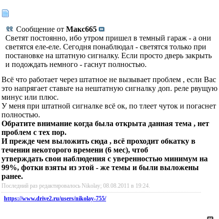
Сообщение от
Макс665
Светят постоянно, ибо утром пришел в темный гараж - а они
светятся еле-еле. Сегодня понаблюдал - светятся только при
постановке на штатную сигналку. Если просто дверь закрыть
и подождать немного - гаснут полностью.
Всё что работает через штатное не вызывает проблем , если Вас
это напрягает ставьте на нештатную сигналку доп. реле рвущую
минус или плюс.
У меня при штатной сигналке всё ок, по тлеет чуток и погаснет
полностью.
Обратите внимание когда была открыта данная тема , нет
проблем с тех пор.
И прежде чем выложить сюда , всё проходит обкатку в
течении некоторого времени (6 мес), чтоб
утверждать свои наблюдения с уверенностью минимум на
99%, фотки взяты из этой - же темы и были выложены
ранее.
Последний раз редактировалось Nikolay; 08.08.2011 в
19:24
.
https://www.drive2.ru/users/nikolay-755/