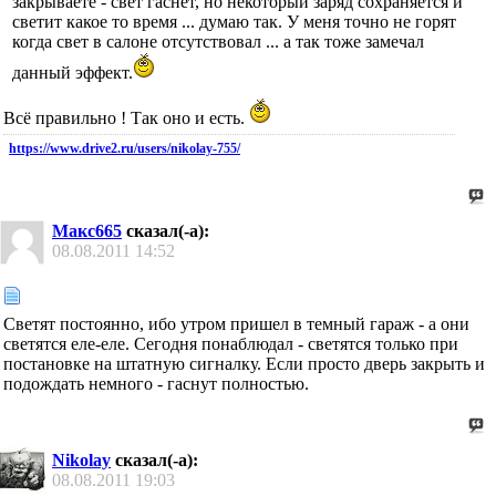
закрываете - свет гаснет, но некоторый заряд сохраняется и
светит какое то время ... думаю так. У меня точно не горят
когда свет в салоне отсутствовал ... а так тоже замечал
данный эффект.
Всё правильно ! Так оно и есть.
https://www.drive2.ru/users/nikolay-755/
Макс665
сказал(-а):
08.08.2011
14:52
Светят постоянно, ибо утром пришел в темный гараж - а они
светятся еле-еле. Сегодня понаблюдал - светятся только при
постановке на штатную сигналку. Если просто дверь закрыть и
подождать немного - гаснут полностью.
Nikolay
сказал(-а):
08.08.2011
19:03