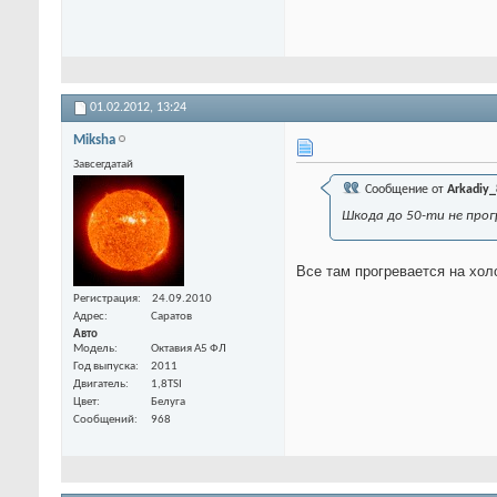
01.02.2012,
13:24
Miksha
Завсегдатай
Сообщение от
Arkadiy_
Шкода до 50-ти не про
Все там прогревается на холо
Регистрация
24.09.2010
Адрес
Саратов
Авто
Модель
Октавия А5 ФЛ
Год выпуска
2011
Двигатель
1,8TSI
Цвет
Белуга
Сообщений
968