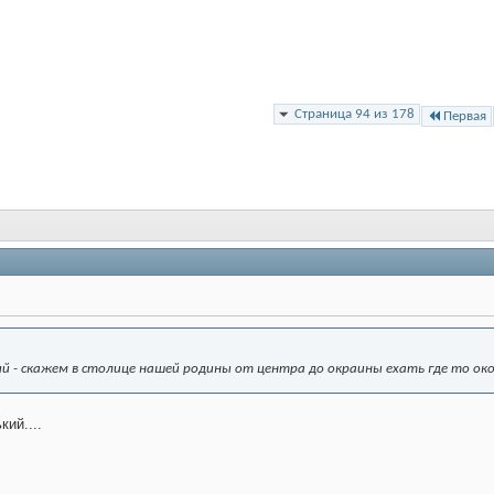
Страница 94 из 178
Первая
ый - скажем в столице нашей родины от центра до окраины ехать где то око
ий....