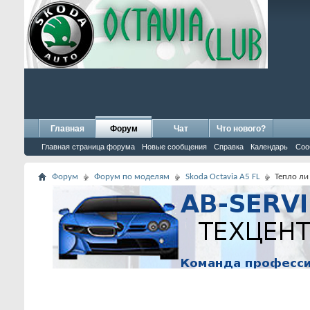
Главная
Форум
Чат
Что нового?
Главная страница форума
Новые сообщения
Справка
Календарь
Соо
Форум
Форум по моделям
Skoda Octavia A5 FL
Тепло ли