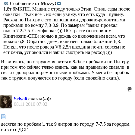
Сообщение от
Muzzy!
1,8т 6МКПП. Машине отроду только 3тык. Стиль езды после
обкатки - "Как все", но если увижу, что есть куда - пульну.
Расход по Питеру с его нынешними дорожно-ремонтными
пробками по компу 7,8-8.9. По замерам "залил-проехал"
около 7.2-7.5. Сам фшоке :))) ПО трассе (в основном
Кингисепп-СПБ) ночью в дождь со включенным всем, что
можно 6,8. Обратно- днем, включен только ближний 6,3.
Понял, что после ровера V6 2,5л шкодина почти совсем не
ест бенза, успокоился и забил смотреть на расход :)))
Извиняюсь, но с трудом верится в 8-9л с пробками по Питеру,
при том что сейчас тяжко ездить, как вы правильно сказали, в
связи с доророжно-ремонтными пробками. У меня без пробок
так с трудом получается по городу (если спокойно ехать).
Selya6
сказал(-а):
08.11.2010
07:02
десятка по пробкам!.. так 9 литров по городу, 7-7,5 за городом.
но это с ДСГ