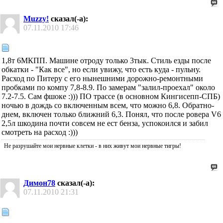
Muzzy!
сказал(-а):
07.11.2010
17:46
1,8т 6МКПП. Машине отроду только 3тык. Стиль езды после
обкатки - "Как все", но если увижу, что есть куда - пульну.
Расход по Питеру с его нынешними дорожно-ремонтными
пробками по компу 7,8-8.9. По замерам "залил-проехал" около
7.2-7.5. Сам фшоке :))) ПО трассе (в основном Кингисепп-СПБ)
ночью в дождь со включенным всем, что можно 6,8. Обратно-
днем, включен только ближний 6,3. Понял, что после ровера V6
2,5л шкодина почти совсем не ест бенза, успокоился и забил
смотреть на расход :)))
Не разрушайте мои нервные клетки - в них живут мои нервные тигры!
Димон78
сказал(-а):
07.11.2010
21:31