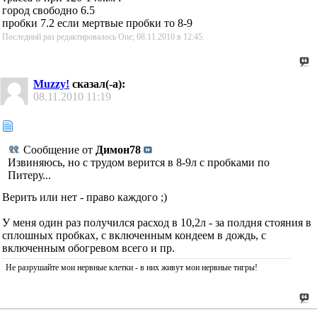
город свободно 6.5
пробки 7.2 если мертвые пробки то 8-9
Последний раз редактировалось One; 08.11.2010 в
12:45
.
Muzzy!
сказал(-а):
08.11.2010
11:19
Сообщение от
Димон78
Извиняюсь, но с трудом верится в 8-9л с пробками по
Питеру...
Верить или нет - право каждого ;)
У меня один раз получился расход в 10,2л - за полдня стояния в
сплошных пробках, с включенным кондеем в дождь, с
включенным обогревом всего и пр.
Не разрушайте мои нервные клетки - в них живут мои нервные тигры!