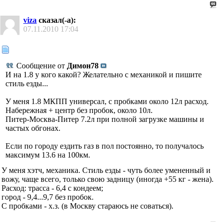
viza
сказал(-а):
07.11.2010
17:04
Сообщение от
Димон78
И на 1.8 у кого какой? Желательно с механикой и пишите
стиль езды...
У меня 1.8 МКПП универсал, с пробками около 12л расход.
Набережная + центр без пробок, около 10л.
Питер-Москва-Питер 7.2л при полной загрузке машины и
частых обгонах.
Если по городу ездить газ в пол постоянно, то получалось
максимум 13.6 на 100км.
У меня хэтч, механика. Стиль езды - чуть более умененный и
вожу, чаще всего, только свою задницу (иногда +55 кг - жена).
Расход: трасса - 6,4 с кондеем;
город - 9,4...9,7 без пробок.
С пробками - х.з. (в Москву стараюсь не соваться).