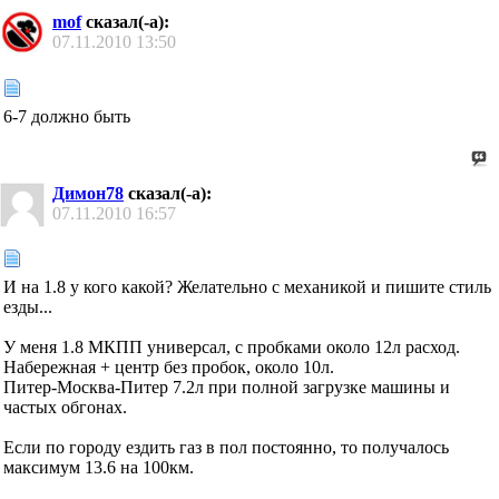
mof
сказал(-а):
07.11.2010
13:50
6-7 должно быть
Димон78
сказал(-а):
07.11.2010
16:57
И на 1.8 у кого какой? Желательно с механикой и пишите стиль
езды...
У меня 1.8 МКПП универсал, с пробками около 12л расход.
Набережная + центр без пробок, около 10л.
Питер-Москва-Питер 7.2л при полной загрузке машины и
частых обгонах.
Если по городу ездить газ в пол постоянно, то получалось
максимум 13.6 на 100км.