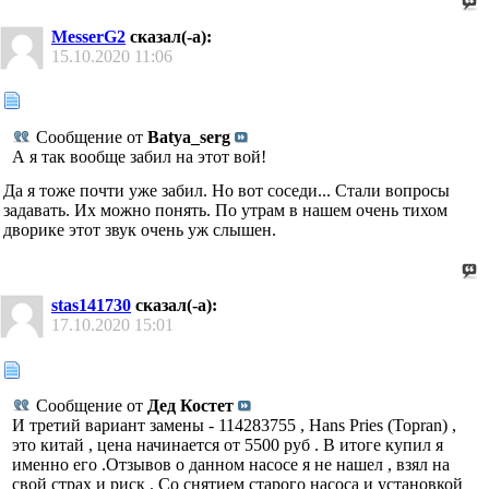
MesserG2
сказал(-а):
15.10.2020
11:06
Сообщение от
Batya_serg
А я так вообще забил на этот вой!
Да я тоже почти уже забил. Но вот соседи... Стали вопросы
задавать. Их можно понять. По утрам в нашем очень тихом
дворике этот звук очень уж слышен.
stas141730
сказал(-а):
17.10.2020
15:01
Сообщение от
Дед Костет
И третий вариант замены - 114283755 , Hans Pries (Topran) ,
это китай , цена начинается от 5500 руб . В итоге купил я
именно его .Отзывов о данном насосе я не нашел , взял на
свой страх и риск . Со снятием старого насоса и установкой