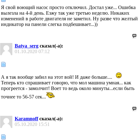
Я свой воющий насос просто отключил. Достал уже... Ошибка
вылезла на 4-й день. Езжу так уже третью неделю. Никаких
изменений в работе двигателя не заметил. Ну разве что желтый
индикатор на панели слегка подбешивает...))
Batya_serg
сказал(-а):
01.10.2020
07:12
А я так вообще забил на этот вой! И даже больше....
Теперь кто спрашивает говорю, что мол машина умная... как
прогреется - замолчит! Воет то ведь около минуты...если быть
точнее то 56-57 сек...
Karamnoff
сказал(-а):
05.10.2020
15:51