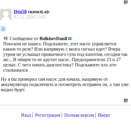
Den58
сказал(-а):
07.12.2020
13:02
Сообщение от
BolkisevDanil
Поиском не нашел. Подскажите, этот насос управляется
каким то реле? Или напрямую с мозга сигнал идет? Вчера
утром не услышал привычного гула под капотом, сегодня так
же... В общем то не крутит насос. Предохранители 23 и 27
целые. С чего начать диагностику? Подскажите плз, кто
сталкивался
Ну я бы проверил сам насос для начала, напрямую от
аккумулятора подключить и посмотреть исправен ли, а там уже
видно будет
Вход
Регистрация
Полная версия
Вверх