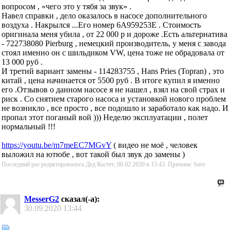
вопросом , «чего это у тябя за звук» .
Навел справки , дело оказалось в насосе дополнительного
воздуха . Накрылся ...Его номер 6A959253E . Стоимость
оригинала меня убила , от 22 000 р и дороже .Есть альтернатива
- 722738080 Pierburg , немецкий производитель, у меня с завода
стоял именно он с шильдиком VW, цена тоже не обрадовала от
13 000 руб .
И третий вариант замены - 114283755 , Hans Pries (Topran) , это
китай , цена начинается от 5500 руб . В итоге купил я именно
его .Отзывов о данном насосе я не нашел , взял на свой страх и
риск . Со снятием старого насоса и установкой нового проблем
не возникло , все просто , все подошло и заработало как надо. И
пропал этот поганый вой ))) Неделю эксплуатации , полет
нормальный !!!
https://youtu.be/m7meEC7MGvY
( видео не моё , человек
выложил на ютюбе , вот такой был звук до замены )
Последний раз редактировалось Дед Костет; 06.02.2020 в
15:43
.
Причина:
Save
MesserG2
сказал(-а):
30.09.2020
13:44