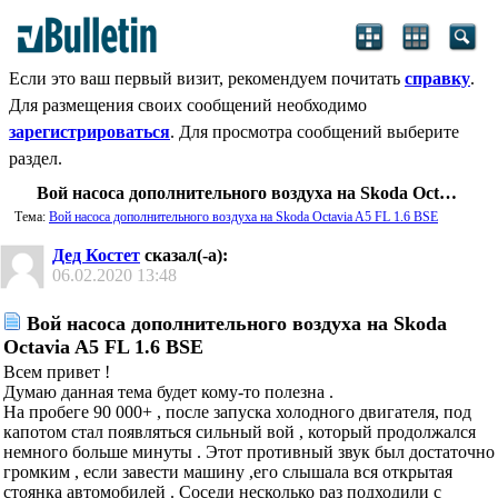
Если это ваш первый визит, рекомендуем почитать
справку
.
Для размещения своих сообщений необходимо
зарегистрироваться
. Для просмотра сообщений выберите
раздел.
Вой насоса дополнительного воздуха на Skoda Octavia A5 FL 1.6 BSE
Тема:
Вой насоса дополнительного воздуха на Skoda Octavia A5 FL 1.6 BSE
Дед Костет
сказал(-а):
06.02.2020
13:48
Вой насоса дополнительного воздуха на Skoda
Octavia A5 FL 1.6 BSE
Всем привет !
Думаю данная тема будет кому-то полезна .
На пробеге 90 000+ , после запуска холодного двигателя, под
капотом стал появляться сильный вой , который продолжался
немного больше минуты . Этот противный звук был достаточно
громким , если завести машину ,его слышала вся открытая
стоянка автомобилей . Соседи несколько раз подходили с