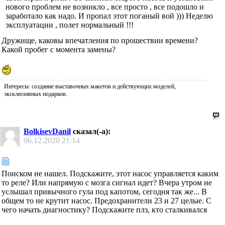
нового проблем не возникло , все просто , все подошло и
заработало как надо. И пропал этот поганый вой ))) Неделю
эксплуатации , полет нормальный !!!
Дружище, каковы впечатления по прошествии времени?
Какой пробег с момента замены?
Интересы: создание выставочных макетов и действующих моделей,
эксклюзивных подарков.
BolkisevDanil
сказал(-а):
06.12.2020
21:14
Поиском не нашел. Подскажите, этот насос управляется каким
то реле? Или напрямую с мозга сигнал идет? Вчера утром не
услышал привычного гула под капотом, сегодня так же... В
общем то не крутит насос. Предохранители 23 и 27 целые. С
чего начать диагностику? Подскажите плз, кто сталкивался