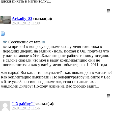
диски пихать в магнитолку...
Arkadiy_82
сказал(-а):
26.01.2012
11:30
Сообщение от
tata
всем привет! к вопросу о динамиках - у меня тоже тока в
передних дверях. на задних - ноль. поехал к ОД, подумал что
у нас на заводе в Усть-Каменогорске работяги скомуниздили.
в салоне сказали что мол в вашу комплекьтпцию они не
поставляются. а как у вас? у меня амбьенте, пак 1. 2011 года
мля народ! Вы как авто покупаете? - как шоколадки в магазине!
Как коплектацию выбирали? По конфигуратору на сайте у Вас
в базе уже 8 пассивных динамиков, если не нашли их -
мандюлей дилеру! По-ходу жизнь на Вас хорошо ездит...
```XpaMoy```
сказал(-а):
26.01.2012
11:56