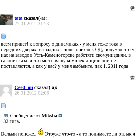
tata
сказал(-а):
25.01.2012
21:53
всем привет! к вопросу о динамиках - у меня тоже тока в
передних дверях. на задних - ноль. поехал к ОД, подумал что у
нас на заводе в Усть-Каменогорске работяги скомуниздили. в
салоне сказали что мол в вашу комплекьтпцию они не
поставляются. а как у вас? у меня амбьенте, пак 1. 2011 года
Ceed_ой
сказал(-а):
26.01.2012
02:06
Сообщение от
Miksha
32 гига.
Вельми понеже...
Этоуже что-то - а то понимаете ли отвык я