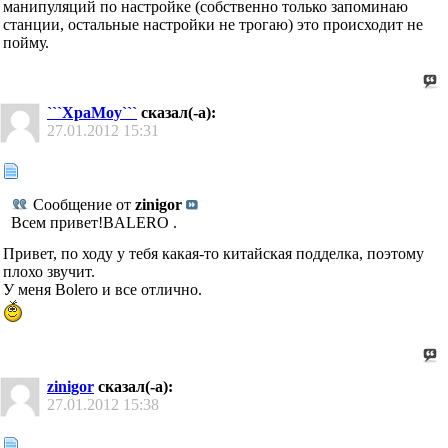
манипуляций по настройке (собственно только запоминаю
станции, остальные настройки не трогаю) это происходит не
пойму.
```XpaMoy```
сказал(-а):
27.01.2012
15:31
Сообщение от
zinigor
Всем привет!BALERO .
Привет, по ходу у тебя какая-то китайская подделка, поэтому
плохо звучит.
У меня Bolero и все отлично.
zinigor
сказал(-а):
27.01.2012
15:38