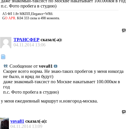
даже знакомый-таксист по Москве накатывает 100.000км в год
п.с. Фото пробега в студию)
A5 ФЛ 1.8т МКПП,Elegance+WR6.
G
О APR
. K04 333 силы и 498 момента.
ТРАНСФЕР
сказал(-а):
04.11.2014
13:06
Сообщение от
vova81
Скорее всего норма. Не знаю-таких пробегов у меня никогда
не было, и вряд ли будут)
даже знакомый-таксист по Москве накатывает 100.000км в
год
п.с. Фото пробега в студию)
у меня ежедневный маршрут н.новгород-москва.
vova81
сказал(-а):
04.11.2014
13:09