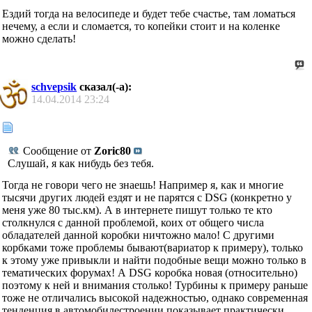
Ездий тогда на велосипеде и будет тебе счастье, там ломаться
нечему, а если и сломается, то копейки стоит и на коленке
можно сделать!
schvepsik
сказал(-а):
14.04.2014
23:24
Сообщение от
Zoric80
Слушай, я как нибудь без тебя.
Тогда не говори чего не знаешь! Например я, как и многие
тысячи других людей ездят и не парятся с DSG (конкретно у
меня уже 80 тыс.км). А в интернете пишут только те кто
столкнулся с данной проблемой, коих от общего числа
обладателей данной коробки ничтожно мало! С другими
корбками тоже проблемы бывают(вариатор к примеру), только
к этому уже привыкли и найти подобные вещи можно только в
тематических форумах! А DSG коробка новая (относительно)
поэтому к ней и внимания столько! Турбины к примеру раньше
тоже не отличались высокой надежностью, однако современная
тенденция в автомобилестроении показывает практически