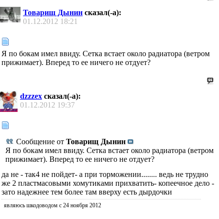
Товарищ Дынин
сказал(-а):
01.12.2012
18:21
Я по бокам имел ввиду. Сетка встает около радиатора (ветром
прижимает). Вперед то ее ничего не отдует?
dzzzex
сказал(-а):
01.12.2012
19:37
Сообщение от
Товарищ Дынин
Я по бокам имел ввиду. Сетка встает около радиатора (ветром
прижимает). Вперед то ее ничего не отдует?
да не - так4 не пойдет- а при торможении........ ведь не трудно
же 2 пластмасовыми хомутиками прихватить- копеечное дело -
зато надежнее тем более там вверху есть дырдочки
являюсь шкодоводом с 24 ноября 2012