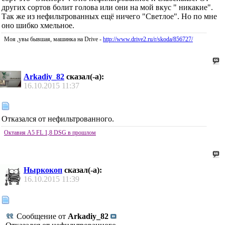
других сортов болит голова или они на мой вкус " никакие".
Так же из нефильтрованных ещё ничего "Светлое". Но по мне
оно шибко хмельное.
Моя ,увы бывшая, машинка на Drive -
http://www.drive2.ru/r/skoda/856727/
Arkadiy_82
сказал(-а):
16.10.2015
11:37
Отказался от нефильтрованного.
Октавия А5 FL 1,8 DSG в прошлом
Ныркокоп
сказал(-а):
16.10.2015
11:39
Сообщение от
Arkadiy_82