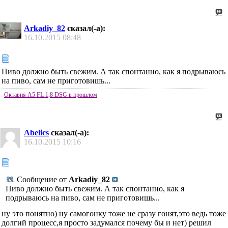
Arkadiy_82
сказал(-а):
16.10.2015
08:48
Пиво должно быть свежим. А так спонтанно, как я подрываюсь
на пиво, сам не приготовишь...
Октавия А5 FL 1,8 DSG в прошлом
Abelics
сказал(-а):
16.10.2015
10:16
Сообщение от
Arkadiy_82
Пиво должно быть свежим. А так спонтанно, как я
подрываюсь на пиво, сам не приготовишь...
ну это понятно) ну самогонку тоже не сразу гонят,это ведь тоже
долгий процесс,я просто задумался почему бы и нет) решил