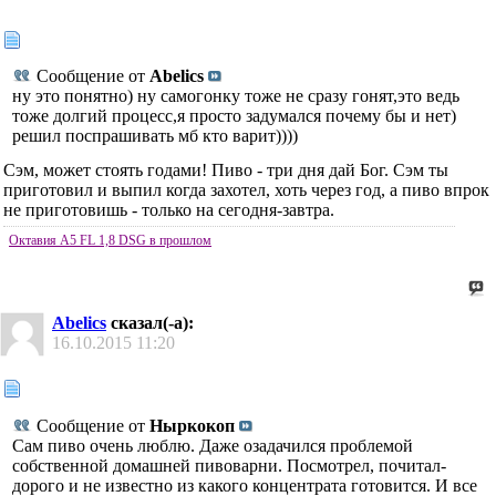
Сообщение от
Abelics
ну это понятно) ну самогонку тоже не сразу гонят,это ведь
тоже долгий процесс,я просто задумался почему бы и нет)
решил поспрашивать мб кто варит))))
Сэм, может стоять годами! Пиво - три дня дай Бог. Сэм ты
приготовил и выпил когда захотел, хоть через год, а пиво впрок
не приготовишь - только на сегодня-завтра.
Октавия А5 FL 1,8 DSG в прошлом
Abelics
сказал(-а):
16.10.2015
11:20
Сообщение от
Ныркокоп
Сам пиво очень люблю. Даже озадачился проблемой
собственной домашней пивоварни. Посмотрел, почитал-
дорого и не известно из какого концентрата готовится. И все