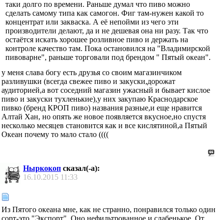
таки долго по времени. Раньше думал что пиво можно
сделать самому типа как самогон. Фиг там-нужен какой то
концентрат или закваска. А её непойми из чего эти
производители делают, да и не дешевая она ни разу. Так что
остаётся искать хорошее розливное пиво и держать на
контроле качество там. Пока остановился на "Владимирской
пивоварне", раньше торговали под брендом " Пятый океан".
у меня слава богу есть друзья со своим магазинчиком
разливушки (всегда свежее пиво и закуски,дорожат
аудиторией,а вот соседний магазин ужасный и бывает кислое
пиво и закуски тухленькие),у них закупаю Краснодарское
пивко (бренд КРОП пиво) названия разные,и еще нравится
Алтай Хан, но опять же новое появляется вкусное,но спустя
несколько месяцев становится как и все кислятиной,а Пятый
Океан почему то мало стало ((((
Ныркокоп
сказал(-а):
16.10.2015
11:33
Из Пятого океана мне, как не странно, понравился только один
сорт-это "Экспорт". Оно нефильтрованное и слабенькое. От