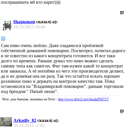
поспрашивать мб кто варит))))
Ныркокоп
сказал(-а):
16.10.2015
10:44
Сам пиво очень люблю. Даже озадачился проблемой
собственной домашней пивоварни. Посмотрел, почитал-дорого
и не известно из какого концентрата готовится. И все таки
долго по времени. Раньше думал что пиво можно сделать
самому типа как самогон. Фиг там-нужен какой то концентрат
или закваска. А её непойми из чего эти производители делают,
да и не дешевая она ни разу. Так что остаётся искать хорошее
розливное пиво и держать на контроле качество там. Пока
остановился на "Владимирской пивоварне", раньше торговали
под брендом " Пятый океан".
Моя ,увы бывшая, машинка на Drive -
http://www.drive2.ru/r/skoda/856727/
Arkadiy_82
сказал(-а):
16.10.2015
11:02