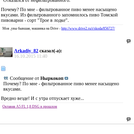
Отказался от нефильтрованного.
Почему? По мне - фильтрованное пиво менее насыщено
вкусами. Из фильтрованного запомнилось пиво Томской
пивоварни - сорт "Трое в лодке".
Моя ,увы бывшая, машинка на Drive -
http://www.drive2.ru/r/skoda/856727/
Arkadiy_82
сказал(-а):
16.10.2015
11:40
Сообщение от
Ныркокоп
Почему? По мне - фильтрованное пиво менее насыщено
вкусами.
Вредно везде! И с утра отпускает хуже...
Октавия А5 FL 1,8 DSG в прошлом