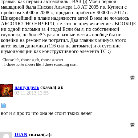
травмы как первый автомобиль - ВАЗ ))) Моей первой
машщиной была Ниссан Альмера 1.8 АТ 2005 г.в. Куплен с
пробегом 35000 в 2008 г., продан с пробегом 90000 в 2012 г.
Шикарнейший в плане надежности авто! В нем не ломалось
АБСОЛЮТНО НИЧЕГО, т.е. это не преувеличение - ВООБЩЕ
ни одной поломки за 4 года! Если бы я, по собственной
глупости, не бил её 3 раза в разные места - вообще бы ни
копейки на ремонт не потратил. Два главных минуса этого
авто: вялая динамика (116 сил на автомате) и отсутствие
шумоизоляции как конструктивного элемента ТС :)
Choose life, choose a job, choose a career...
..I chose not to choose life, I chose something else...
пашундель
сказал(-а):
03.11.2013
13:55
вот и я про то что она не стоит таких денег
DIAN
сказал(-а):