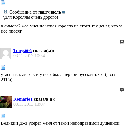
Сообщение от
пашундель
\Для Короллы очень дорого!
в смысле? мое мнение новая королла не стоит тех денег, что за
нее просят
Tonys666
сказал(-а):
03.11.2013
10:34
у меня так же как и у всех была первой русская тачка)) ваз
2115))
Romario1
сказал(-а):
03.11.2013
13:07
Великий Джа уберег меня от такой непоправимой душевной