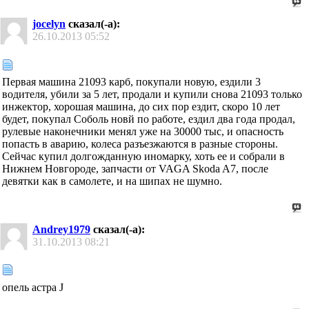
jocelyn
сказал(-а):
26.10.2013
05:52
Первая машина 21093 карб, покупали новую, ездили 3
водителя, убили за 5 лет, продали и купили снова 21093 только
инжектор, хорошая машина, до сих пор ездит, скоро 10 лет
будет, покупал Соболь новй по работе, ездил два года продал,
рулевые наконечники менял уже на 30000 тыс, и опасность
попасть в аварию, колеса разъезжаются в разные стороны.
Сейчас купил долгожданную иномарку, хоть ее и собрали в
Нижнем Новгороде, запчасти от VAGA Skoda A7, после
девятки как в самолете, и на шипах не шумно.
Andrey1979
сказал(-а):
31.10.2013
08:21
опель астра J