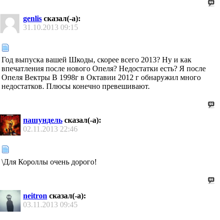
genlis
сказал(-а):
31.10.2013
09:15
Год выпуска вашей Шкоды, скорее всего 2013? Ну и как
впечатления после нового Опеля? Недостатки есть? Я после
Опеля Вектры В 1998г в Октавии 2012 г обнаружил много
недостатков. Плюсы конечно превешивают.
пашундель
сказал(-а):
02.11.2013
22:46
\Для Короллы очень дорого!
neitron
сказал(-а):
03.11.2013
09:45