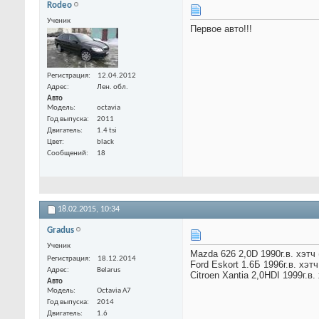
Rodeo
Ученик
Первое авто!!!
Регистрация
12.04.2012
Адрес
Лен. обл.
Авто
Модель
octavia
Год выпуска
2011
Двигатель
1.4 tsi
Цвет
black
Сообщений
18
18.02.2015,
10:34
Gradus
Ученик
Mazda 626 2,0D 1990г.в. хэтч
Регистрация
18.12.2014
Ford Eskort 1.6Б 1996г.в. хэтч
Адрес
Belarus
Сitroen Xantia 2,0HDI 1999г.в
Авто
Модель
Octavia A7
Год выпуска
2014
Двигатель
1.6