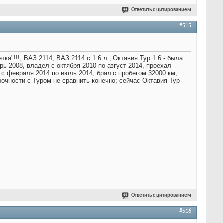
Ответить с цитированием
#515
ка"!!!; ВАЗ 2114; ВАЗ 2114 с 1.6 л.; Октавия Тур 1.6 - была
брь 2008, владел с октября 2010 по август 2014, проехал
ел с февраля 2014 по июль 2014, брал с пробегом 32000 км,
рочности с Туром не сравнить конечно; сейчас Октавия Тур
Ответить с цитированием
#516