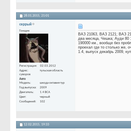
28.01.2015,
21:01
серрый
Гонщик
ВАЗ 21063, ВАЗ 2121; ВАЗ 210
два месяца, Чешка; Ауди 80 1
190000 км., вообще без пробл
проехал где то столько же, 
1.4, выпуск декабрь 2009, ку
Регистрация
02.03.2012
Адрес
тульская область
суворов
Авто
Модель
шкода октавия тур
Год выпуска
2009
Двигатель
1.4 BCA
Цвет
черный
Сообщений
102
12.02.2015,
19:33