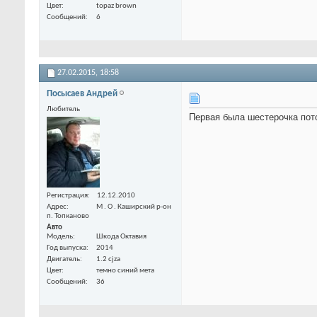
Цвет
topaz brown
Сообщений
6
27.02.2015,
18:58
Посысаев Андрей
Любитель
Первая была шестерочка пот
Регистрация
12.12.2010
Адрес
М . О . Каширский р-он
п. Топканово
Авто
Модель
Шкода Октавия
Год выпуска
2014
Двигатель
1.2 cjza
Цвет
темно синий мета
Сообщений
36