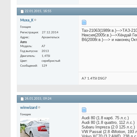
22.01.2015,
16:55
Muxa_K
Гонщик
Таз-21063(1989г.в.)--->ТАЗ-210
Регистрация
27.12.2014
Нексия(2005г.в.)--->Хёндай Ге
Адрес
Архангельск
B6(2008г.в.)----> и наконец О
Авто
Модель
A7
Год выпуска
2013
Двигатель
1,4TSI
Цвет
серебристый
Сообщений
129
A7 1.4TSI DSG7
26.01.2015,
09:24
winwizard
Гонщик
Audi 80 (1.8 карб. 75 л.с.)
Audi 80 (1.8 quattro, 112 л.с.)
Subaru Impreza (2.0 125 л.с.)
VW Passat (2.8 4Motion, 193 л
Volvo XC70 (3.2 AWD, 238 л.с.