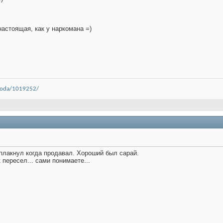
настоящая, как у наркомана =)
skoda/1019252/
плакнул когда продавал. Хороший был сарай.
 пересел... сами понимаете...