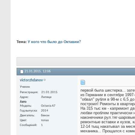
Тема:
У кого что было до Октавии?
21.01.2015,
12:06
victorzhdanov
Ученик
первой была шестерка... зат
Регистрация
21.01.2015
из Германии в сентябре 1997
Адрес
Липецк
"обвал" рубля в 98-м с 6,5 д
Авто
построил! Ремонты в квартира
Модель
Octavia A7
На 315 тыс км - капремонт дв
Год выпуска
2014
любви проблем практически не
Двигатель
бензи
наконечники рул.тяг-шаровые-
Цвет
топаз
ремонтные вставки и кузов, ка
Сообщений
1
12-14 тыщ накатывал за меся
механика... Прощался с комко