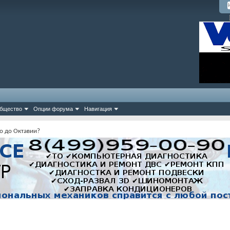
бщество
Опции форума
Навигация
ло до Октавии?