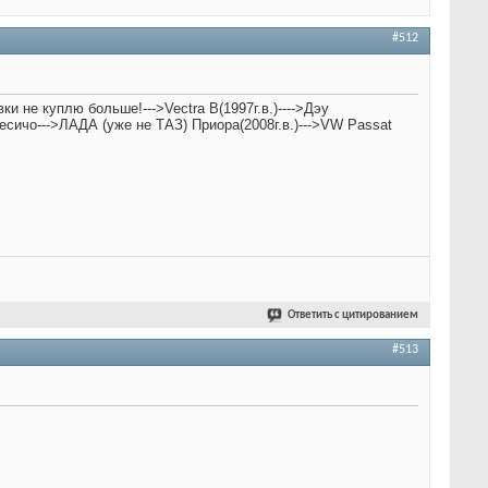
#512
овки не куплю больше!--->Vectra B(1997г.в.)---->Дэу
у, есичо--->ЛАДА (уже не ТАЗ) Приора(2008г.в.)--->VW Passat
Ответить с цитированием
#513