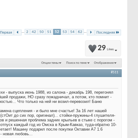
...
2
42
50
51
52
53
54
62
...
Первая
Последняя
29
Likes
Опции темы
Поиск по теме
Отображение
#511
и - выпуска июнь 1988, из салона - декабрь 198
, перегонял
йшей продажи, НО сразу пожадничал, а потом, кто помнит -
жностью... Что только на ней ни возил-перевозил! Баню
 замена сцепления - и было мне счастье! За 16 лет нашей
 (стОит до сих пор, оригинал)... стойки-пружины-4 глушителя-
огов и решенная проблема задних крыльев в стыке с порогом -
 к отпуск каждый год из Омска в Крым-Кавказ, туда-обратно 10-
 летает! Машину подарил после покупки Октавии А7 1.6
- новая любовь...