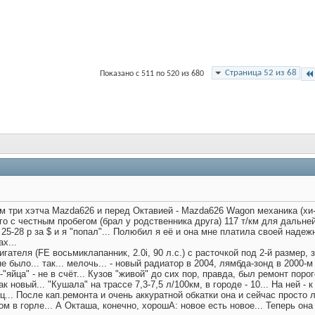
Страница 52 из 68
Показано с 511 по 520 из 680
ем три хэтча Mazda626 и перед Октавией - Mazda626 Wagon механика (хи-х
-го с честным пробегом (брал у родственника друга) 117 т/км для дальне
о 25-28 р за $ и я "попал"... Полюбил я её и она мне платила своей наде
х...
игателя (FE восьмиклапанник, 2.0i, 90 л.с.) с расточкой под 2-й размер,
 было... так... мелочь... - новый радиатор в 2004, лямбда-зонд в 2000-м
"яйца" - не в счёт... Кузов "живой" до сих пор, правда, был ремонт пор
к новый... "Кушала" на трассе 7,3-7,5 л/100км, в городе - 10... На ней -
ц... После кап.ремонта и очень аккуратной обкатки она и сейчас просто
м в горле... А Окташа, конечно, хорошА: новое есть новое... Теперь она 