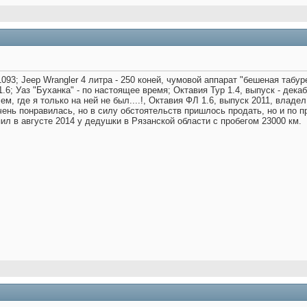
93; Jeep Wrangler 4 литра - 250 коней, чумовой аппарат "бешеная табурет
.6; Уаз "Буханка" - по настоящее время; Октавия Тур 1.4, выпуск - дека
ем, где я только на ней не был....!, Октавия ФЛ 1.6, выпуск 2011, влад
очень понравилась, но в силу обстоятельств пришлось продать, но и по п
пил в августе 2014 у дедушки в Рязанской области с пробегом 23000 км.