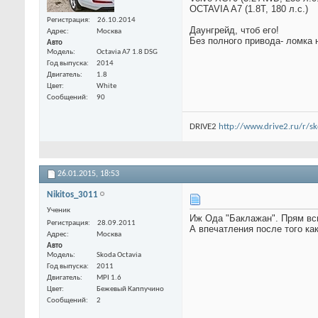
OCTAVIA A7 (1.8T, 180 л.с.)
Регистрация
26.10.2014
Даунгрейд, чтоб его!
Адрес
Москва
Без полного привода- ломка 
Авто
Модель
Octavia A7 1.8 DSG
Год выпуска
2014
Двигатель
1.8
Цвет
White
Сообщений
90
DRIVE2
http://www.drive2.ru/r/
26.01.2015,
18:53
Nikitos_3011
Ученик
Иж Ода "Баклажан". Прям вс
Регистрация
28.09.2011
А впечатления после того как
Адрес
Москва
Авто
Модель
Skoda Octavia
Год выпуска
2011
Двигатель
MPI 1.6
Цвет
Бежевый Каппучино
Сообщений
2