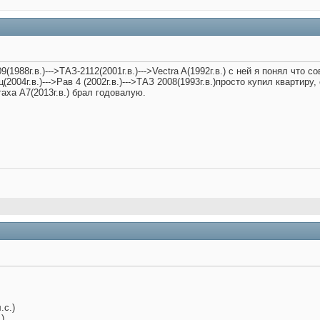
9(1988г.в.)--->ТАЗ-2112(2001г.в.)--->Vectra A(1992г.в.) с ней я понял что с
ц(2004г.в.)--->Рав 4 (2002г.в.)--->ТАЗ 2008(1993г.в.)просто купил квартир
ктаха А7(2013г.в.) брал годовалую.
.с.)
)