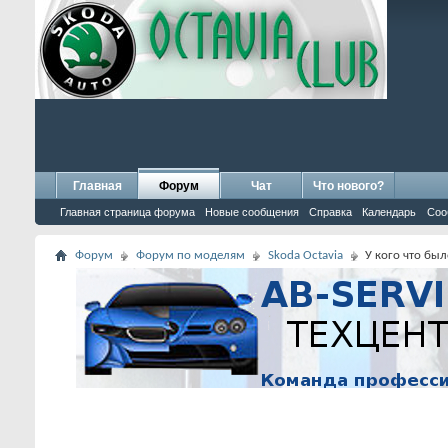
Главная
Форум
Чат
Что нового?
Главная страница форума
Новые сообщения
Справка
Календарь
Соо
Форум
Форум по моделям
Skoda Octavia
У кого что бы