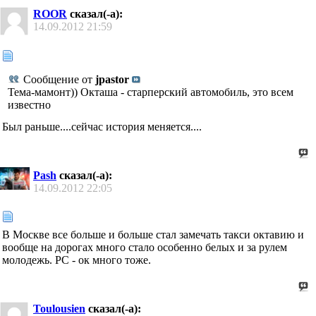
ROOR
сказал(-а):
14.09.2012
21:59
Сообщение от
jpastor
Тема-мамонт)) Окташа - старперский автомобиль, это всем
известно
Был раньше....сейчас история меняется....
Pash
сказал(-а):
14.09.2012
22:05
В Москве все больше и больше стал замечать такси октавию и
вообще на дорогах много стало особенно белых и за рулем
молодежь. РС - ок много тоже.
Toulousien
сказал(-а):