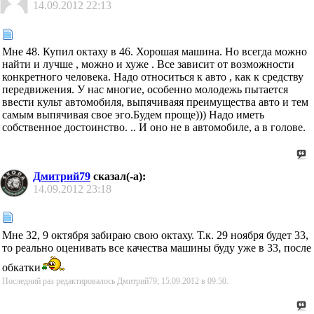
14.09.2012
22:13
Мне 48. Купил октаху в 46. Хорошая машина. Но всегда можно
найти и лучше , можно и хуже . Все зависит от возможности
конкретного человека. Надо относиться к авто , как к средству
передвижения. У нас многие, особенно молодежь пытается
ввести культ автомобиля, выпячиваяя преимущества авто и тем
самым выпячивая свое эго.Будем проще))) Надо иметь
собственное достоинство. .. И оно не в автомобиле, а в голове.
Дмитрий79
сказал(-а):
14.09.2012
23:18
Мне 32, 9 октября забираю свою октаху. Т.к. 29 ноября будет 33,
то реально оценивать все качества машины буду уже в 33, после
обкатки
Последний раз редактировалось Дмитрий79; 15.09.2012 в
09:50
.