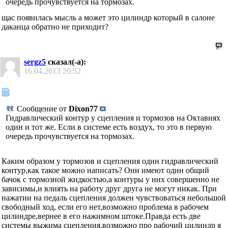
очередь прочувствуется на тормозах.
щас появилась мысль а может это цилиндр который в салоне
даканца обратно не приходит?
sergz5
сказал(-а):
16.04.2013
20:52
Сообщение от
Dixon77
Гидравлический контур у сцепления и тормозов на Октавиях
один и тот же. Если в системе есть воздух, то это в первую
очередь прочувствуется на тормозах.
Каким образом у тормозов и сцепления один гидравлический
контур,как такое можно написать? Они имеют один общий
бачок с тормозной жидкостью,а контуры у них совершенно не
зависимы,и влиять на работу друг друга не могут никак. При
нажатии на педаль сцепления должен чувствоваться небольшой
свободный ход, если его нет,возможно проблема в рабочем
цилиндре,вернее в его нажимном штоке.Правда есть две
системы выжима сцепления,возможно про рабочий цилиндр я