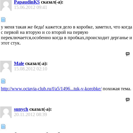
PapaudinKS
сказал(-а):
15.06.2012
09:41
у меня такая же беда! кажется дело в коробке, заметил, что когда
с первой на вторую и со второй на первую
переключается,особенно когда в пробках,происходит дерганье и
этот стук.
Male
сказал(-а):
15.08.2012
02:10
http://www.octavia-club.ru/f/a5/1496...tuk-v-korobke/
похожая тема.
sunych
сказал(-а):
20.11.2012
08:39