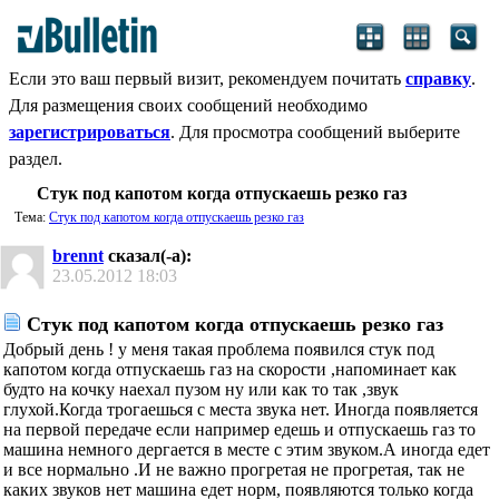
Если это ваш первый визит, рекомендуем почитать
справку
.
Для размещения своих сообщений необходимо
зарегистрироваться
. Для просмотра сообщений выберите
раздел.
Стук под капотом когда отпускаешь резко газ
Тема:
Стук под капотом когда отпускаешь резко газ
brennt
сказал(-а):
23.05.2012
18:03
Стук под капотом когда отпускаешь резко газ
Добрый день ! у меня такая проблема появился стук под
капотом когда отпускаешь газ на скорости ,напоминает как
будто на кочку наехал пузом ну или как то так ,звук
глухой.Когда трогаешься с места звука нет. Иногда появляется
на первой передаче если например едешь и отпускаешь газ то
машина немного дергается в месте с этим звуком.А иногда едет
и все нормально .И не важно прогретая не прогретая, так не
каких звуков нет машина едет норм, появляются только когда