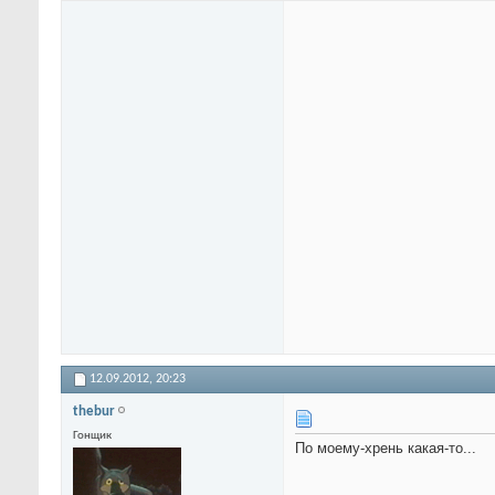
12.09.2012,
20:23
thebur
Гонщик
По моему-хрень какая-то...