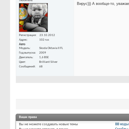
Любитель
Вирус))) А вообще-то, уваж
Регистрация
23.10.2012
Адрес
102 rus
Авто
Модель
Skoda Oktavia II FL
Год выпуска
2009
Двигатель
1,6 BSE
Цвет
Brilliant Silver
Сообщений
68
Ваши права
Вы
не можете
создавать новые темы
BB коды