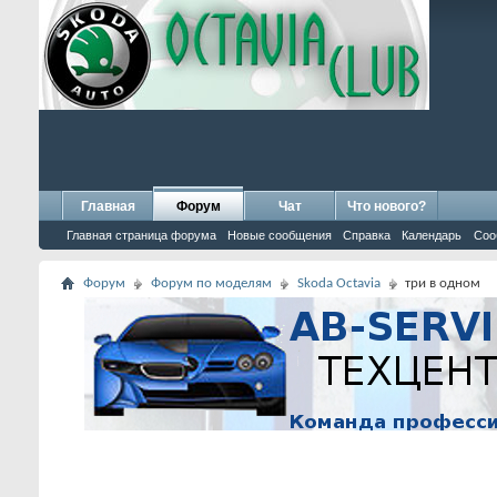
Главная
Форум
Чат
Что нового?
Главная страница форума
Новые сообщения
Справка
Календарь
Соо
Форум
Форум по моделям
Skoda Octavia
три в одном