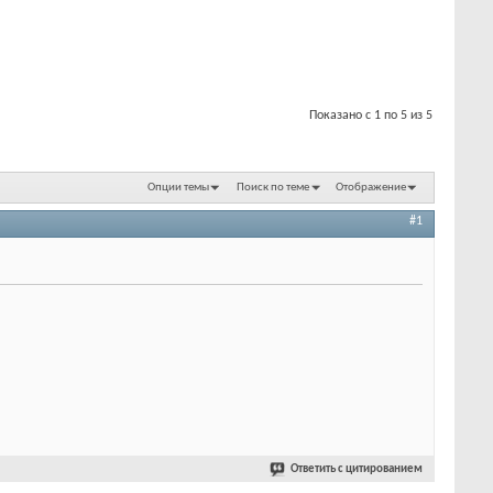
Показано с 1 по 5 из 5
Опции темы
Поиск по теме
Отображение
#1
Ответить с цитированием