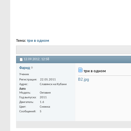
Тема:
три в одном
12.09.2012,
12:58
Фарид
три в одном
Ученик
B2.jpg
Регистрация
22.05.2011
Адрес
Славянск на Кубани
Авто
Модель
Октавия
Год выпуска
2011
Двигатель
1.6
Цвет
Снежка
Сообщений
5