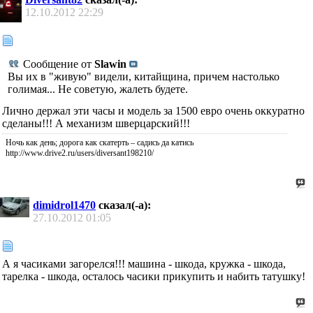
12.10.2012
22:29
Сообщение от
Slawin
Вы их в "живую" видели, китайщина, причем настолько
голимая... Не советую, жалеть будете.
Лично держал эти часы и модель за 1500 евро очень оккуратно
сделаны!!! А механизм шверцарский!!!
Ночь как день; дорога как скатерть – садись да катись
http://www.drive2.ru/users/diversant198210/
dimidrol1470
сказал(-а):
27.10.2012
01:05
А я часиками загорелся!!! машина - шкода, кружка - шкода,
тарелка - шкода, осталось часики прикупить и набить татушку!