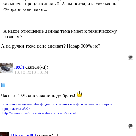
завышена процентов на 20. А вы поглядите сколько на
Феррари завышают...
А какое отношение данная тема имеет к техническому
разделу ?
А на ручки тоже цена адекват? Навар 900% не?
itech
сказал(-а):
12.10.2012
22:24
Часы за 15$ однозначно надо брать!
«Главный академик Иоффе доказал: коньяк и кофе вам заменят спорт и
профилактика!»©
http://www.drive2.ru/cars/skoda/octa...itech/journal/
Diversant82
сказал(-а):