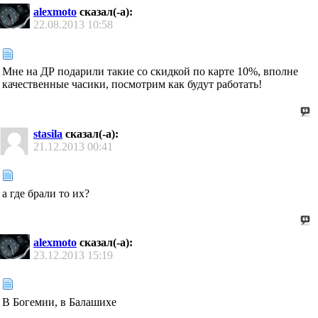
alexmoto
сказал(-а):
22.08.2013
10:58
Мне на ДР подарили такие со скидкой по карте 10%, вполне
качественные часики, посмотрим как будут работать!
stasila
сказал(-а):
21.12.2013
00:41
а где брали то их?
alexmoto
сказал(-а):
23.12.2013
15:19
В Богемии, в Балашихе