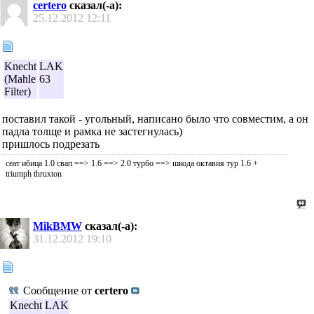
certero
сказал(-а):
25.12.2012
12:11
Knecht
LAK
(Mahle
63
Filter)
поставил такой - угольный, написано было что совместим, а он
падла толще и рамка не застегнулась)
пришлось подрезать
сеат ибица 1.0 свап ==> 1.6 ==> 2.0 турбо ==> шкода октавия тур 1.6 +
triumph thruxton
MikBMW
сказал(-а):
31.12.2012
19:10
Сообщение от
certero
Knecht
LAK