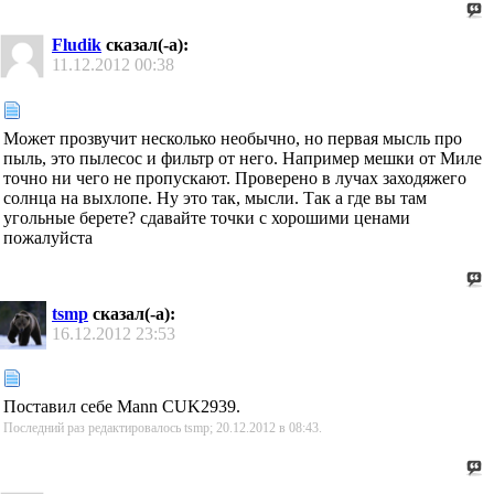
Fludik
сказал(-а):
11.12.2012
00:38
Может прозвучит несколько необычно, но первая мысль про
пыль, это пылесос и фильтр от него. Например мешки от Миле
точно ни чего не пропускают. Проверено в лучах заходяжего
солнца на выхлопе. Ну это так, мысли. Так а где вы там
угольные берете? сдавайте точки с хорошими ценами
пожалуйста
tsmp
сказал(-а):
16.12.2012
23:53
Поставил себе Mann CUK2939.
Последний раз редактировалось tsmp; 20.12.2012 в
08:43
.