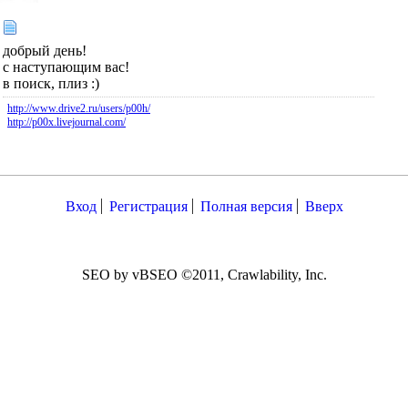
добрый день!
с наступающим вас!
в поиск, плиз :)
http://www.drive2.ru/users/p00h/
http://p00x.livejournal.com/
Вход
Регистрация
Полная версия
Вверх
SEO by vBSEO ©2011, Crawlability, Inc.