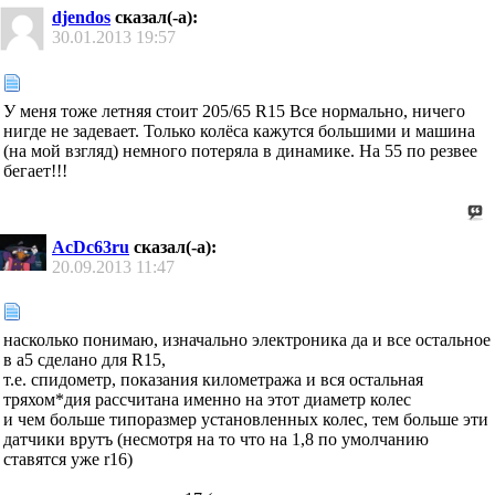
djendos
сказал(-а):
30.01.2013
19:57
У меня тоже летняя стоит 205/65 R15 Все нормально, ничего
нигде не задевает. Только колёса кажутся большими и машина
(на мой взгляд) немного потеряла в динамике. На 55 по резвее
бегает!!!
AcDc63ru
сказал(-а):
20.09.2013
11:47
насколько понимаю, изначально электроника да и все остальное
в а5 сделано для R15,
т.е. спидометр, показания километража и вся остальная
тряхом*дия рассчитана именно на этот диаметр колес
и чем больше типоразмер установленных колес, тем больше эти
датчики врутъ (несмотря на то что на 1,8 по умолчанию
ставятся уже r16)