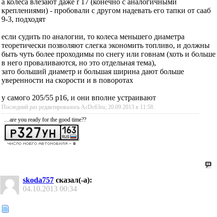
а колеса влезают даже r 17 (конечно с аналогичными
креплениями) - пробовали с другом надевать его тапки от сааб
9-3, подходят
если судить по аналогии, то колеса меньшего диаметра
теоретически позволяют слегка экономить топливо, и должны
быть чуть более проходимы по снегу или говнам (хоть и больше
в него проваливаются, но это отдельная тема),
зато больший диаметр и большая ширина дают больше
уверенности на скорости и в поворотах
у самого 205/55 р16, и они вполне устраивают
Последний раз редактировалось AcDc63ru; 20.09.2013 в
11:58
.
....are you ready for the good time??
skoda757
сказал(-а):
04.10.2013
00:34