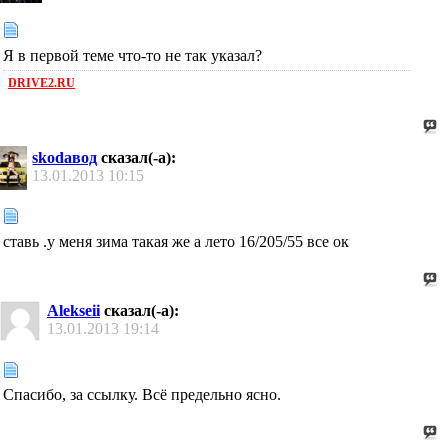
Я в первой теме что-то не так указал?
DRIVE2.RU
skodaвод
сказал(-а):
13.01.2013
10:15
ставь .у меня зима такая же а лето 16/205/55 все ок
Alekseii
сказал(-а):
13.01.2013
19:14
Спасибо, за ссылку. Всё предельно ясно.