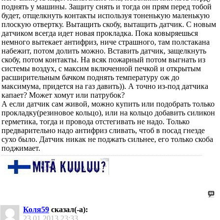
поднять у машины. Защиту снять и тогда он прям перед тобой
будет, отщелкнуть контакты используя тоненькую маленькую
плоскую отвертку. Вытащить скобу, вытащить датчик. С новым
датчиком всегда идет новая прокладка. Пока ковыряешься
немного вытекает антифриз, ниче страшного, там полстакана
набежит, потом долить можно. Вставить датчик, защелкнуть
скобу, потом контакты. На всяк пожарный потом выгнать из
системы воздух, с максим включенной печкой и открытым
расширительным бачком поднять температуру ож до
максимума, придется на газ давить)). А точно из-под датчика
капает? Может хомут или патрубок?
А если датчик сам живой, можно купить или подобрать только
прокладку(резиновое кольцо), или на кольцо добавить силикон
герметика, тогда и провода отстегивать не надо. Только
предварительно надо антифриз сливать, чтоб в посад гнезде
сухо было. Датчик никак не поджать сильнее, его только скоба
поджимает.
Коля59
сказал(-а):
23.01.2013
23:33