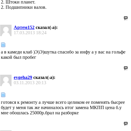
2. Штоки планет.
2. Подшипники валов.
Артем152
сказал(-а):
17.03.2013
18:24
а в камеди клаб )Э)Э)шутка спасибо за инфу а у вас на гольфе
какой был пробег
evgeha29
сказал(-а):
03.11.2013
20:13
готовся к ремонту а лучше всего целиком ее поменять бысрее
будет у меня так же начиналось итог замена МКПП цена б.у
мне обошлась 25000р.брал на разборке