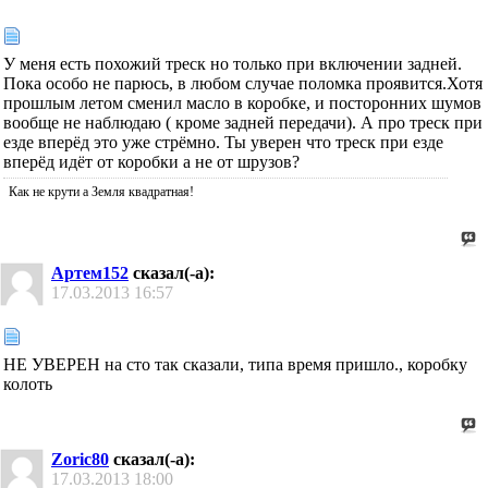
У меня есть похожий треск но только при включении задней.
Пока особо не парюсь, в любом случае поломка проявится.Хотя
прошлым летом сменил масло в коробке, и посторонних шумов
вообще не наблюдаю ( кроме задней передачи). А про треск при
езде вперёд это уже стрёмно. Ты уверен что треск при езде
вперёд идёт от коробки а не от шрузов?
Как не крути а Земля квадратная!
Артем152
сказал(-а):
17.03.2013
16:57
НЕ УВЕРЕН на сто так сказали, типа время пришло., коробку
колоть
Zoric80
сказал(-а):
17.03.2013
18:00