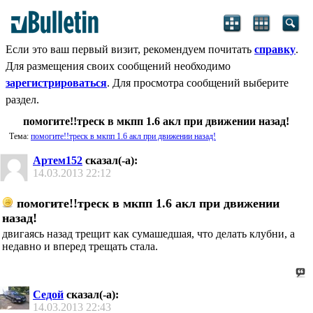
Если это ваш первый визит, рекомендуем почитать
справку
.
Для размещения своих сообщений необходимо
зарегистрироваться
. Для просмотра сообщений выберите
раздел.
помогите!!треск в мкпп 1.6 акл при движении назад!
Тема:
помогите!!треск в мкпп 1.6 акл при движении назад!
Артем152
сказал(-а):
14.03.2013
22:12
помогите!!треск в мкпп 1.6 акл при движении
назад!
двигаясь назад трещит как сумашедшая, что делать клубни, а
недавно и вперед трещать стала.
Седой
сказал(-а):
14.03.2013
22:43