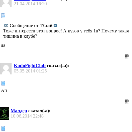
21.04.2014
16:20
Сообщение от
17-ый
Тоже интересен этот вопрос! А кузов у тебя 1u? Почему такая
тишина в клубе?
да
KudoFightClub
сказал(-а):
05.05.2014
01:25
Ап
Малдер
сказал(-а):
10.06.2014
22:48