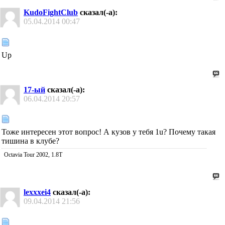
KudoFightClub
сказал(-а):
05.04.2014
00:47
Up
17-ый
сказал(-а):
06.04.2014
20:57
Тоже интересен этот вопрос! А кузов у тебя 1u? Почему такая
тишина в клубе?
Octavia Tour 2002, 1.8T
lexxxei4
сказал(-а):
09.04.2014
21:56