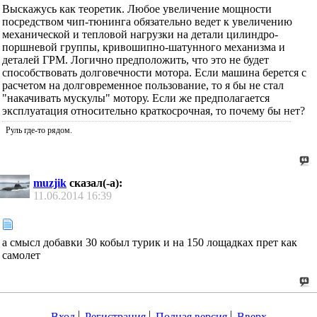
Выскажусь как теоретик. Любое увеличение мощности
посредством чип-тюнинга обязательно ведет к увеличению
механической и тепловой нагрузки на детали цилиндро-
поршневой группы, кривошипно-шатунного механизма и
деталей ГРМ. Логично предположить, что это не будет
способствовать долговечности мотора. Если машина берется с
расчетом на долговременное пользование, то я бы не стал
"накачивать мускулы" мотору. Если же предполагается
эксплуатация относительно краткосрочная, то почему бы нет?
Руль где-то рядом.
muzjik
сказал(-а):
11.06.2014
16:39
а смысл добавки 30 кобыл турик и на 150 лощадках прет как
самолет
Вход
Регистрация
Полная версия
Вверх