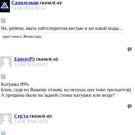
Самоделкин
сказал(-а):
14.08.2014
00:14
Не, ребяты, мыть уайтспиритом кистью и ни какой воды...
дорог много, Жизнь одна...
EgorovPS
сказал(-а):
14.08.2014
09:47
Катушка 99%
Блин, судя по Вашему отзыву, на октахах она тоже трескается((
А трещины были на задней стенке катушки или везде?
Сер'га
сказал(-а):
14.08.2014
10:55