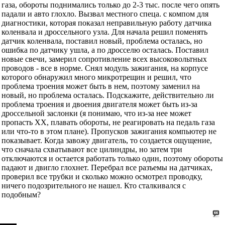
газа, обороты поднимались только до 2-3 тыс. после чего опять
падали и авто глохло. Вызвал местного спеца. с компом для
диагностики, которая показал неправильную работу датчика
коленвала и дроссельного узла. Для начала решил поменять
датчик коленвала, поставил новый, проблема осталась, но
ошибка по датчику ушла, а по дросселю осталась. Поставил
новые свечи, замерил сопротивление всех высоковольтных
проводов - все в норме. Снял модуль зажигания, на корпусе
которого обнаружил много микротрещин и решил, что
проблема троения может быть в нем, поэтому заменил на
новый, но проблема осталась. Подскажите, действительно ли
проблема троения и двоения двигателя может быть из-за
дроссельной заслонки (я понимаю, что из-за нее может
пропасть ХХ, плавать обороты, не реагировать на педаль газа
или что-то в этом плане). Пропусков зажигания компьютер не
показывает. Когда завожу двигатель, то создается ощущение,
что сначала схватывают все цилиндры, но затем три
отключаются и остается работать только один, поэтому обороты
падают и двигло глохнет. Перебрал все разъемы на датчиках,
проверил все трубки и сколько можно осмотрел проводку,
ничего подозрительного не нашел. Кто сталкивался с
подобным?