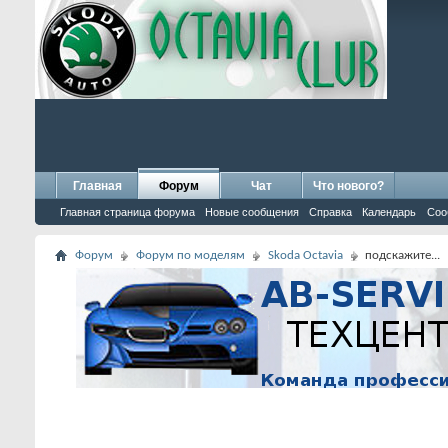
Главная
Форум
Чат
Что нового?
Главная страница форума
Новые сообщения
Справка
Календарь
Соо
Форум
Форум по моделям
Skoda Octavia
подскажите...