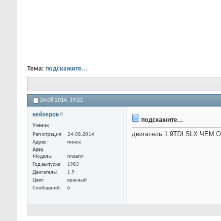
Тема:
подскажите...
24.08.2014,
19:22
кейзеров
подскажите...
Ученик
двигатель 1.9TDI SLX ЧЕМ О
Регистрация
24.08.2014
Адрес
пинск
Авто
Модель
ппаапп
Год выпуска
1983
Двигатель
1.9
Цвет
красный
Сообщений
6