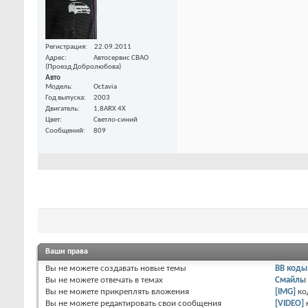
Регистрация
22.09.2011
Адрес
Автосервис СВАО
(Проезд Добролюбова)
Авто
Модель
Octavia
Год выпуска
2003
Двигатель
1,8ARX 4Х
Цвет
Светло-синий
Сообщений
809
Ваши права
Вы
не можете
создавать новые темы
BB коды
Вы
не можете
отвечать в темах
Смайлы
Вы
не можете
прикреплять вложения
[IMG]
ко
Вы
не можете
редактировать свои сообщения
[VIDEO]