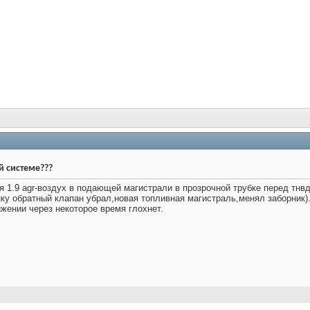
й системе???
я 1.9 agr-воздух в подающей магистрали в прозрочной трубке перед тн
у обратный клапан убрал,новая топливная магистраль,менял заборник).
жении через некоторое время глохнет.