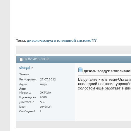
Тема:
дизель-воздух в топливной системе???
02.02.2015,
13:33
sinegal
дизель-воздух в топливно
Ученик
Выручайте кто в теме-Октави
Регистрация
27.07.2012
последний поставил упрощёнк
Адрес
тверь
холостом ещё работает в дви
Авто
Модель
OKTAVIA
Год выпуска
2000
Двигатель
AGR
Цвет
зелёный
Сообщений
2