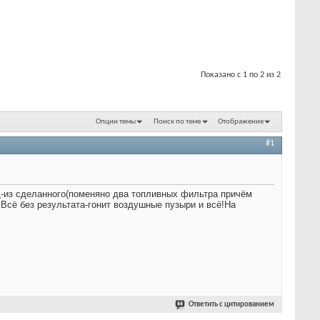
Показано с 1 по 2 из 2
Опции темы
Поиск по теме
Отображение
#1
вд-из сделанного(поменяно два топливных фильтра причём
Всё без результата-гонит воздушные пузыри и всё!На
Ответить с цитированием