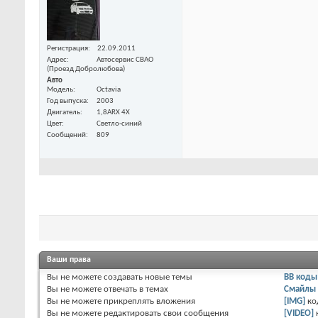
Регистрация
22.09.2011
Адрес
Автосервис СВАО
(Проезд Добролюбова)
Авто
Модель
Octavia
Год выпуска
2003
Двигатель
1,8ARX 4Х
Цвет
Светло-синий
Сообщений
809
Ваши права
Вы
не можете
создавать новые темы
BB коды
Вы
не можете
отвечать в темах
Смайлы
Вы
не можете
прикреплять вложения
[IMG]
ко
Вы
не можете
редактировать свои сообщения
[VIDEO]