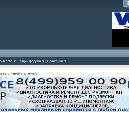
бщество
Опции форума
Навигация
 в топливной системе???