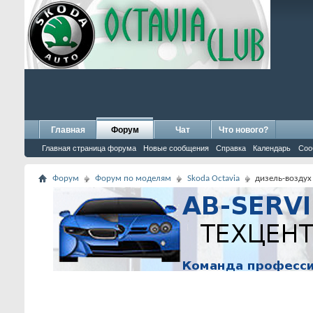
Главная
Форум
Чат
Что нового?
Главная страница форума
Новые сообщения
Справка
Календарь
Соо
Форум
Форум по моделям
Skoda Octavia
дизель-воздух