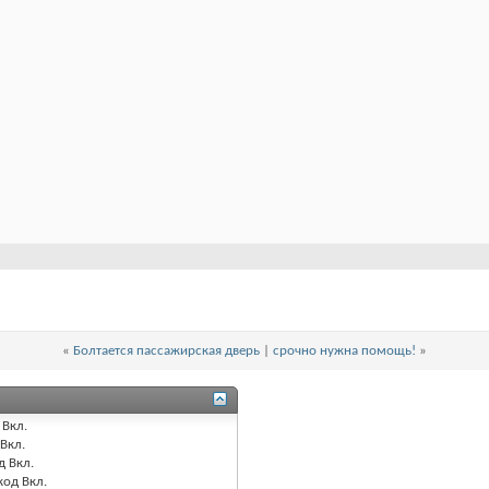
«
Болтается пассажирская дверь
|
срочно нужна помощь!
»
Вкл.
Вкл.
д
Вкл.
код
Вкл.