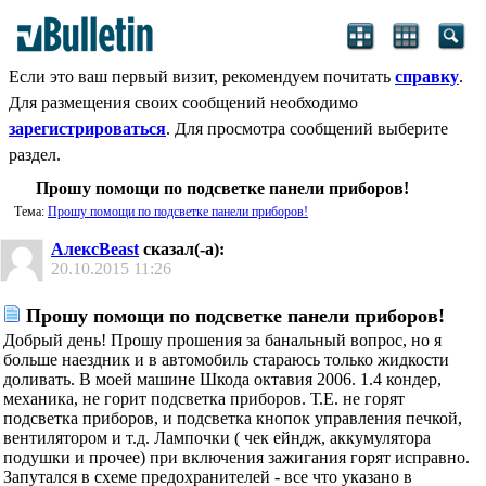
Если это ваш первый визит, рекомендуем почитать
справку
.
Для размещения своих сообщений необходимо
зарегистрироваться
. Для просмотра сообщений выберите
раздел.
Прошу помощи по подсветке панели приборов!
Тема:
Прошу помощи по подсветке панели приборов!
АлексBeast
сказал(-а):
20.10.2015
11:26
Прошу помощи по подсветке панели приборов!
Добрый день! Прошу прошения за банальный вопрос, но я
больше наездник и в автомобиль стараюсь только жидкости
доливать. В моей машине Шкода октавия 2006. 1.4 кондер,
механика, не горит подсветка приборов. Т.Е. не горят
подсветка приборов, и подсветка кнопок управления печкой,
вентилятором и т.д. Лампочки ( чек ейндж, аккумулятора
подушки и прочее) при включения зажигания горят исправно.
Запутался в схеме предохранителей - все что указано в